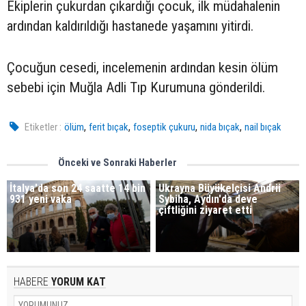
Ekiplerin çukurdan çıkardığı çocuk, ilk müdahalenin
ardından kaldırıldığı hastanede yaşamını yitirdi.
Çocuğun cesedi, incelemenin ardından kesin ölüm
sebebi için Muğla Adli Tıp Kurumuna gönderildi.
,
,
,
,
Etiketler :
ölüm
ferit bıçak
foseptik çukuru
nida bıçak
nail bıçak
Önceki ve Sonraki Haberler
İtalya'da son 24 saatte 14 bin
Ukrayna Büyükelçisi Andrii
931 yeni vaka
Sybiha, Aydın'da deve
çiftliğini ziyaret etti
HABERE
YORUM KAT