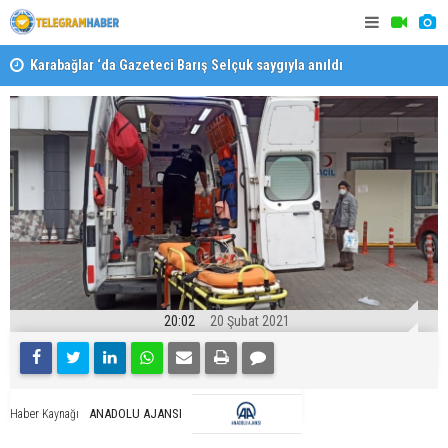
Karabağlar ‘da Gazeteci Barış Selçuk saygıyla anıldı
Konaklı ka
20:02
20 Şubat 2021
ANADOLU AJANSI
Haber Kaynağı