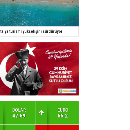
talya turizmi yükselişini sürdürüyor
DOLAR
EURO
47.69
55.2