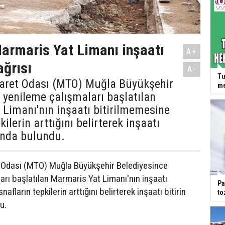
rmaris Yat Limanı inşaatı
A+
ağrısı
A-
Tu
aret Odası (MTO) Muğla Büyükşehir
me
 yenileme çalışmaları başlatılan
Limanı'nın inşaatı bitirilmemesine
kilerin arttığını belirterek inşaatı
sında bulundu.
 Odası (MTO) Muğla Büyükşehir Belediyesince
arı başlatılan Marmaris Yat Limanı'nın inşaatı
Pa
afların tepkilerin arttığını belirterek inşaatı bitirin
to
u.