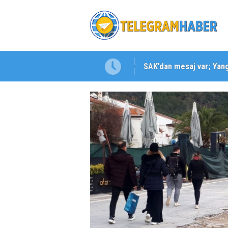
SAK’dan mesaj var; Yangı
Karabağlar ‘da Gazeteci 