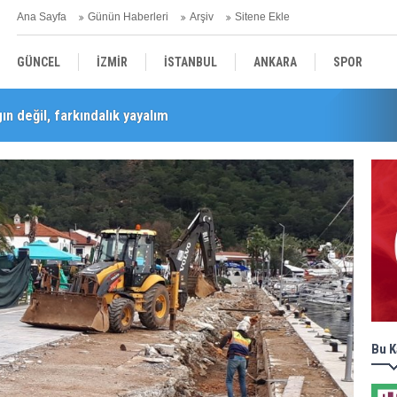
Ana Sayfa
Günün Haberleri
Arşiv
Sitene Ekle
GÜNCEL
İZMİR
İSTANBUL
ANKARA
SPOR
n değil, farkındalık yayalım
YEREL
SAĞLIK
EKONOMİ
POLİTİKA
Barış Selçuk saygıyla anıldı
Bu K