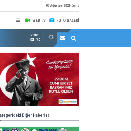
07 Ağustos 2026
Cuma
WEB TV
FOTO GALERİ
İzmir
Konaklı kadınların okuma azmi örnek oldu
33 °C
ategorideki Diğer Haberler