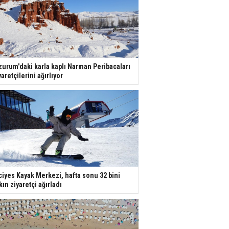
zurum'daki karla kaplı Narman Peribacaları
yaretçilerini ağırlıyor
ciyes Kayak Merkezi, hafta sonu 32 bini
kın ziyaretçi ağırladı