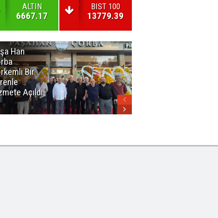
ALTIN
BIST 100
6667.17
13779.39
şa Han
İnsan En Çok
rba
Açamadığı
rkemli Bir
Kapıları
renle
Hatırlar
zmete Açıldı