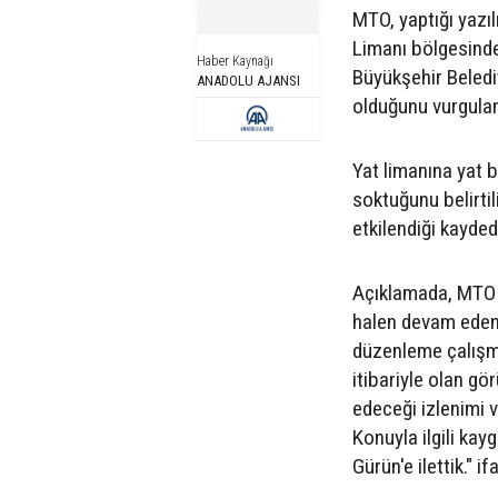
MTO, yaptığı yazıl
Limanı bölgesinde
Haber Kaynağı
Büyükşehir Beledi
ANADOLU AJANSI
olduğunu vurgulan
Yat limanına yat 
soktuğunu belirtil
etkilendiği kaydedi
Açıklamada, MTO 
halen devam eden
düzenleme çalışmal
itibariyle olan g
edeceği izlenimi 
Konuyla ilgili ka
Gürün'e ilettik." if