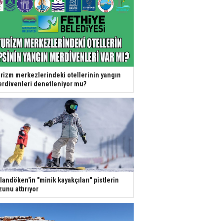
rizm merkezlerindeki otellerinin yangın
rdivenleri denetleniyor mu?
landöken'in "minik kayakçıları" pistlerin
zunu attırıyor