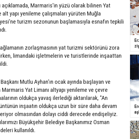
ı açıklamada, Marmaris'in yüzü olarak bilinen Yat
 alt yapı yenileme çalışmaları yürüten Muğla
yesi'ne turizm sezonunun başlamasıyla esnafın tepkili
dı.
Er
zi
bağlamanın zorlaşmasının yat turizmi sektörünü zora
irken, limandaki işletmelerin ve turistlerinde inşaattan
ldi.
Başkanı Mutlu Ayhan'ın ocak ayında başlayan ve
 Marmaris Yat Limanı altyapı yenileme ve çevre
arının oldukça yavaş ilerlediği aktarılarak, "An
örüntünün inşaatın oldukça uzun bir süre daha devam
Er
aş
veriyor olmasından dolayı ciddi derecede endişeliyiz.
ygılarımızı Büyükşehir Belediye Başkanımız Osman
adeleri kullanıldı.