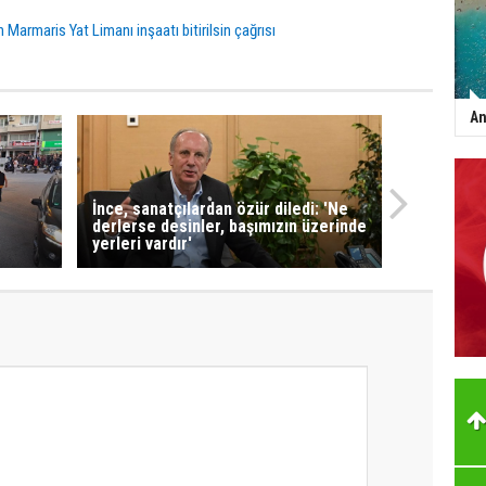
Marmaris Yat Limanı inşaatı bitirilsin çağrısı
An
İnce, sanatçılardan özür diledi: 'Ne
derlerse desinler, başımızın üzerinde
yerleri vardır'