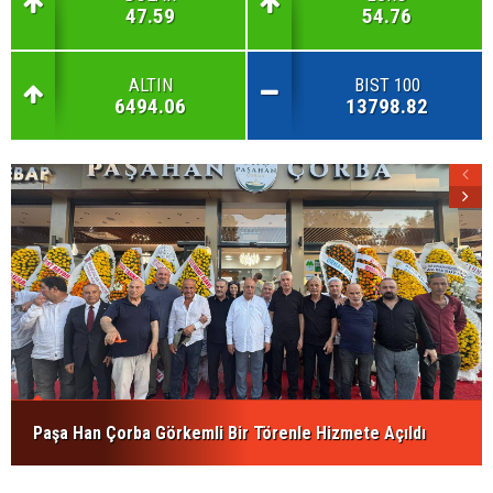
47.59
54.76
ALTIN
BIST 100
6494.06
13798.82
Paşa Han Çorba Görkemli Bir Törenle Hizmete Açıldı