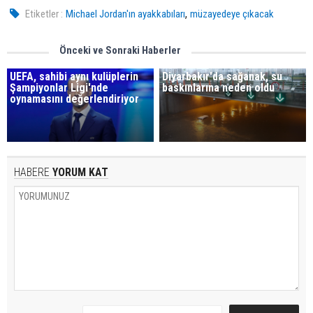
,
Etiketler :
Michael Jordan'ın ayakkabıları
müzayedeye çıkacak
Önceki ve Sonraki Haberler
UEFA, sahibi aynı kulüplerin
Diyarbakır'da sağanak, su
Şampiyonlar Ligi'nde
baskınlarına neden oldu
oynamasını değerlendiriyor
HABERE
YORUM KAT