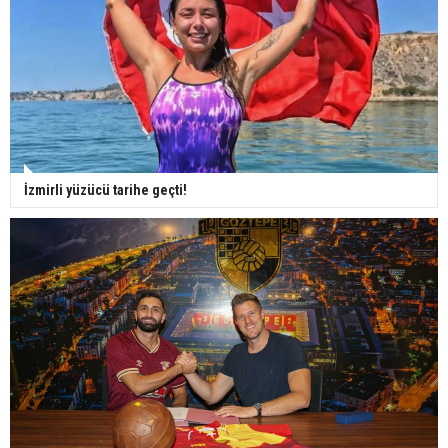
İzmirli yüzücü tarihe geçti!