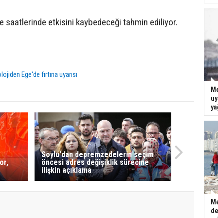
ğle saatlerinde etkisini kaybedeceği tahmin ediliyor.
ojiden Ege'de fırtına uyarısı
Me
uy
ya
Soylu'dan depremzedelerin seçim
or,
öncesi adres değişiklik sürecine
ilişkin açıklama
Me
de