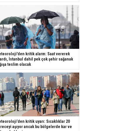
teoroloji'den kritik alarm: Saat vererek
ardı, İstanbul dahil pek çok şehir sağanak
ğışa teslim olacak
teoroloji’den kritik uyarı: Sıcaklıklar 20
receyi aşıyor ancak bu bölgelerde kar ve