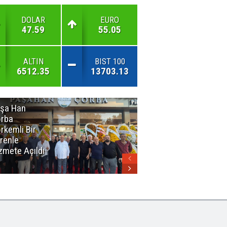
DOLAR
EURO
47.59
55.05
ALTIN
BIST 100
6512.35
13703.13
şa Han
İnsan En Çok
rba
Açamadığı
rkemli Bir
Kapıları
renle
Hatırlar
zmete Açıldı