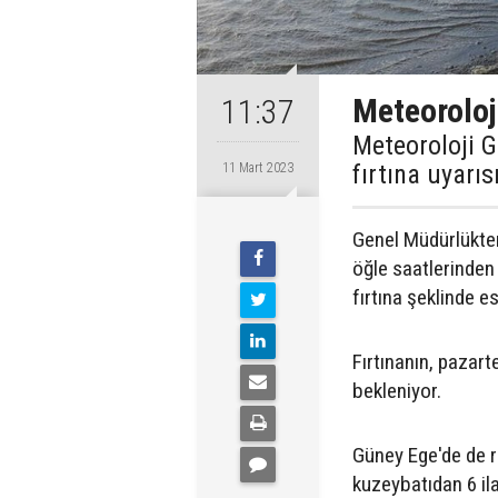
Meteoroloji
11:37
Meteoroloji G
fırtına uyarı
11 Mart 2023
Genel Müdürlükten
öğle saatlerinden
fırtına şeklinde e
Fırtınanın, pazart
bekleniyor.
Güney Ege'de de r
kuzeybatıdan 6 ila