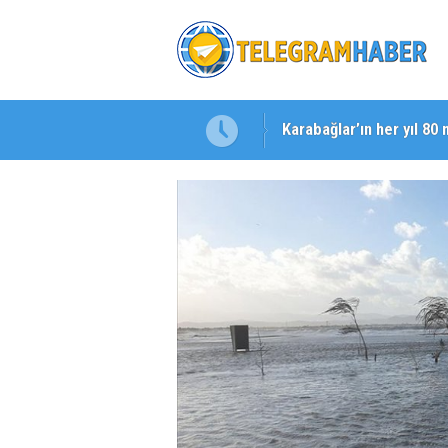
Karabağlar’ın her yıl 80 
Başkan Eşki’den Çamdib