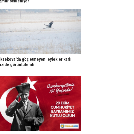
ğmur bekleniyor
ksekova'da göç etmeyen leylekler karlı
azide görüntülendi