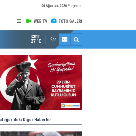
06 Ağustos 2026
Perşembe
WEB TV
FOTO GALERİ
İzmir
Halk istedi, ESHOT düzenledi
27 °C
ategorideki Diğer Haberler