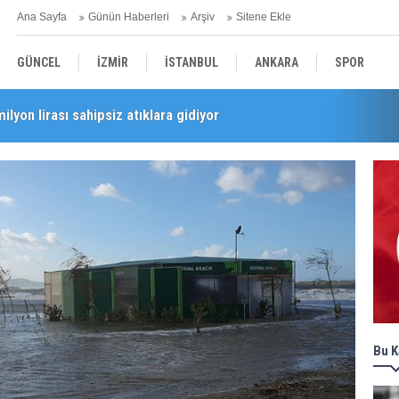
Ana Sayfa
Günün Haberleri
Arşiv
Sitene Ekle
GÜNCEL
İZMİR
İSTANBUL
ANKARA
SPOR
milyon lirası sahipsiz atıklara gidiyor
i’nde esnaf turu
YEREL
SAĞLIK
EKONOMİ
POLİTİKA
Bu K