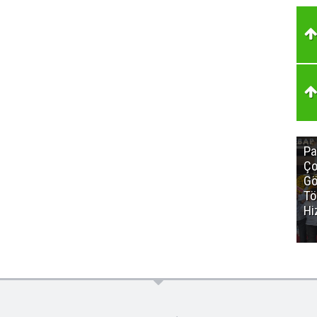
Pa
Ço
Gö
Tö
Hi