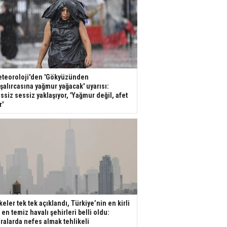
teoroloji'den 'Gökyüzünden
şalırcasına yağmur yağacak' uyarısı:
ssiz sessiz yaklaşıyor, 'Yağmur değil, afet
r'
keler tek tek açıklandı, Türkiye’nin en kirli
 en temiz havalı şehirleri belli oldu:
ralarda nefes almak tehlikeli