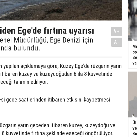
den Ege'de fırtına uyarısı
A+
enel Müdürlüğü, Ege Denizi için
A-
sında bulundu.
Me
bo
Se
va
 yapılan açıklamaya göre, Kuzey Ege'de rüzgarın yarın
 itibaren kuzey ve kuzeydoğudan 6 ila 8 kuvvetinde
seceği tahmin ediliyor.
esi gece saatlerinden itibaren etkisini kaybetmesi
Ül
üzgarın yarın geceden itibaren kuzey, kuzeydoğu ve
ve
 8 kuvvetinde fırtına şeklinde eseceği öngörülüyor.
Bu