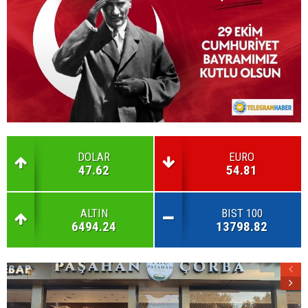
DOLAR
EURO
47.62
54.81
ALTIN
BIST 100
6494.24
13798.82