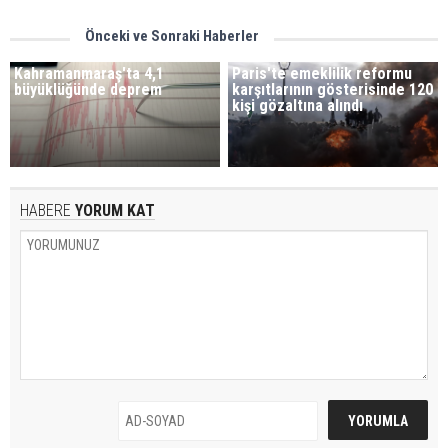
Önceki ve Sonraki Haberler
Kahramanmaraş'ta 4,1
Paris'te emeklilik reformu
büyüklüğünde deprem
karşıtlarının gösterisinde 120
kişi gözaltına alındı
HABERE
YORUM KAT