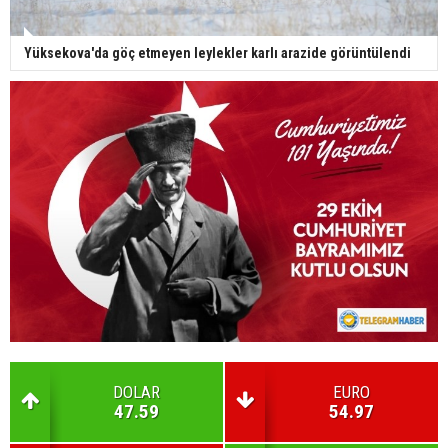
Yüksekova'da göç etmeyen leylekler karlı arazide görüntülendi
DOLAR
EURO
47.59
54.97