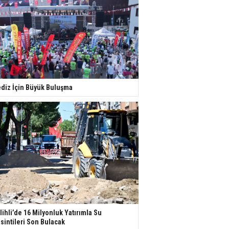
diz İçin Büyük Buluşma
lihli’de 16 Milyonluk Yatırımla Su
sintileri Son Bulacak