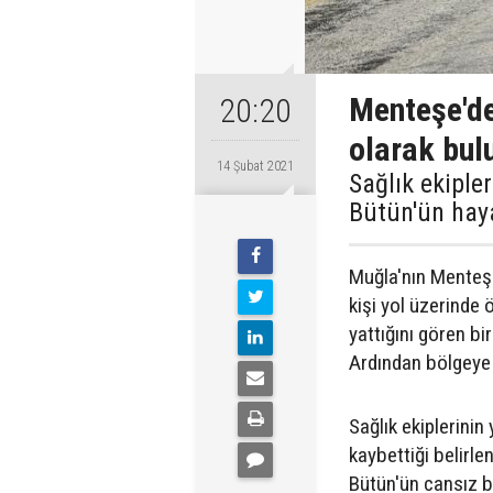
Menteşe'de 
20:20
olarak bul
14 Şubat 2021
Sağlık ekiple
Bütün'ün haya
Muğla'nın Menteşe
kişi yol üzerinde 
yattığını gören bi
Ardından bölgeye s
Sağlık ekiplerinin
kaybettiği belirlen
Bütün'ün cansız be