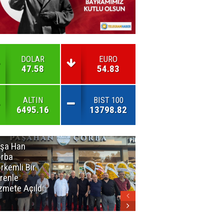
DOLAR
EURO
47.58
54.83
ALTIN
BIST 100
6495.16
13798.82
şa Han
İnsan En Çok
rba
Açamadığı
rkemli Bir
Kapıları
renle
Hatırlar
zmete Açıldı