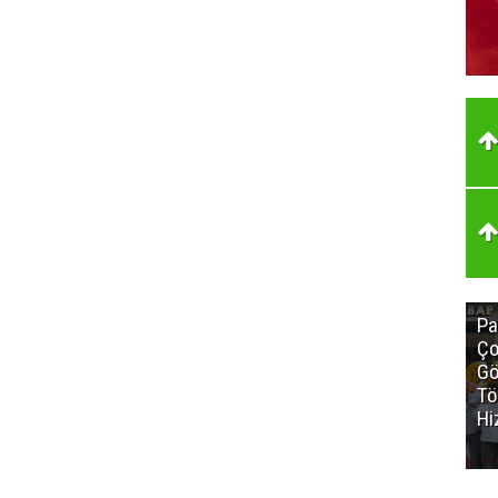
Pa
Ço
Gö
Tö
Hi