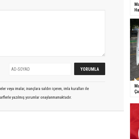
Ma
Ha
Ma
er veya imalar, inançlara saldırı içeren, imla kuralları ile
Ça
arflerle yazılmış yorumlar onaylanmamaktadır.