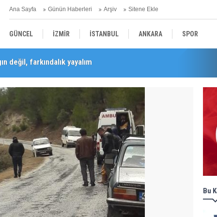
Ana Sayfa
Günün Haberleri
Arşiv
Sitene Ekle
GÜNCEL
İZMİR
İSTANBUL
ANKARA
SPOR
n değil, farkındalık yayalım
Barış Selçuk saygıyla anıldı
YEREL
SAĞLIK
EKONOMİ
POLİTİKA
Bu K