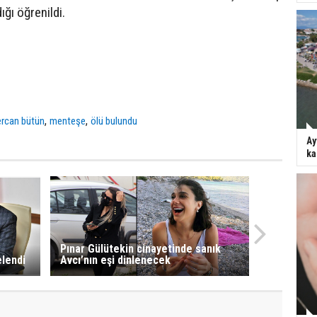
ığı öğrenildi.
,
,
ercan bütün
menteşe
ölü bulundu
Ay
ka
Pınar Gülütekin cinayetinde sanık
elendi
Avcı’nın eşi dinlenecek