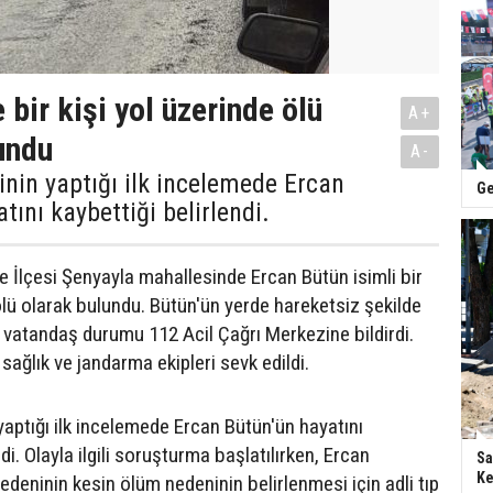
bir kişi yol üzerinde ölü
A+
undu
A-
rinin yaptığı ilk incelemede Ercan
Ge
tını kaybettiği belirlendi.
 İlçesi Şenyayla mahallesinde Ercan Bütün isimli bir
ölü olarak bulundu. Bütün'ün yerde hareketsiz şekilde
r vatandaş durumu 112 Acil Çağrı Merkezine bildirdi.
ağlık ve jandarma ekipleri sevk edildi.
 yaptığı ilk incelemede Ercan Bütün'ün hayatını
di. Olayla ilgili soruşturma başlatılırken, Ercan
Sa
Ke
deninin kesin ölüm nedeninin belirlenmesi için adli tıp