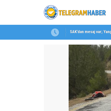
SAK’dan mesaj var; Yangı
Karabağlar ‘da Gazeteci 