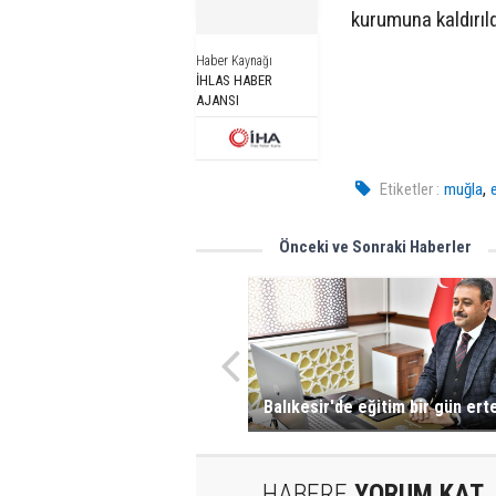
kurumuna kaldırıld
Haber Kaynağı
İHLAS HABER
AJANSI
,
Etiketler :
muğla
Önceki ve Sonraki Haberler
Balıkesir'de eğitim bir gün ert
HABERE
YORUM KAT