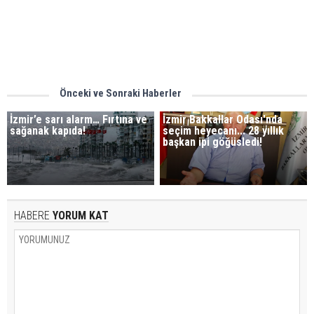
Önceki ve Sonraki Haberler
İzmir’e sarı alarm… Fırtına ve
İzmir Bakkallar Odası'nda
sağanak kapıda!
seçim heyecanı... 28 yıllık
başkan ipi göğüsledi!
HABERE
YORUM KAT