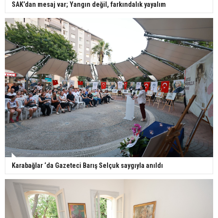
SAK’dan mesaj var; Yangın değil, farkındalık yayalım
Karabağlar ‘da Gazeteci Barış Selçuk saygıyla anıldı