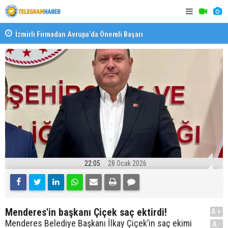
İzmirli Firmadan Avrupa’da Önemli Başarı
Özel Okulla
Devlet Oku
22:05
28 Ocak 2026
Menderes'in başkanı Çiçek saç ektirdi!
A+
Menderes Belediye Başkanı İlkay Çiçek’in saç ekimi
A-