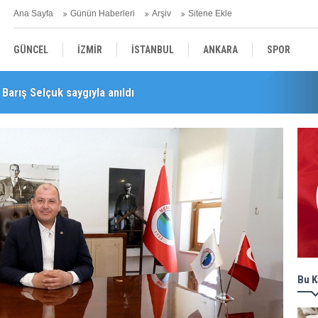
Ana Sayfa
Günün Haberleri
Arşiv
Sitene Ekle
GÜNCEL
İZMİR
İSTANBUL
ANKARA
SPOR
Barış Selçuk saygıyla anıldı
YEREL
SAĞLIK
EKONOMİ
POLİTİKA
Bu K