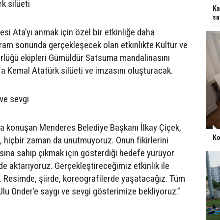
k silüeti
Ka
sa
si Ata’yı anmak için özel bir etkinliğe daha
gram sonunda gerçekleşecek olan etkinlikte Kültür ve
rlüğü ekipleri Gümüldür Satsuma mandalinasını
a Kemal Atatürk silüeti ve imzasını oluşturacak.
 ve sevgi
nda konuşan Menderes Belediye Başkanı İlkay Çiçek,
Ko
r, hiçbir zaman da unutmuyoruz. Onun fikirlerini
ına sahip çıkmak için gösterdiği hedefe yürüyor
de aktarıyoruz. Gerçekleştireceğimiz etkinlik ile
. Resimde, şiirde, koreografilerde yaşatacağız. Tüm
Ulu Önder’e saygı ve sevgi gösterimize bekliyoruz.”