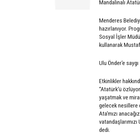
Mandalinalı Atatür
Menderes Belediye
hazırlanıyor. Pro
Sosyal İşler Müdü
kullanarak Mustaf
Ulu Önder’e saygı
Etkinlikler hakkı
“Atatürk’ü özlüyo
yaşatmak ve miras
gelecek nesillere 
Ata’mızı anacağız
vatandaşlarımızı 
dedi.