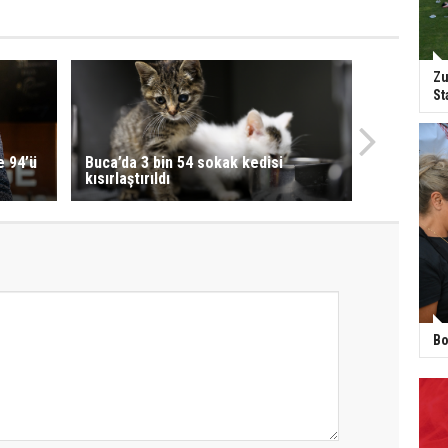
Zu
St
e 94’ü
Buca’da 3 bin 54 sokak kedisi
kısırlaştırıldı
Bo