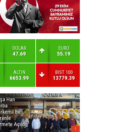
DOLAR
EURO
47.69
55.19
ALTIN
BIST 100
6653.99
13779.39
şa Han
İnsan En Çok
rba
Açamadığı
rkemli Bir
Kapıları
renle
Hatırlar
zmete Açıldı