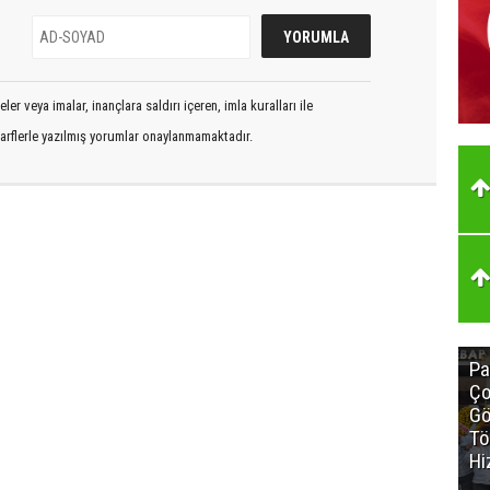
er veya imalar, inançlara saldırı içeren, imla kuralları ile
arflerle yazılmış yorumlar onaylanmamaktadır.
Pa
Ço
Gö
Tö
Hi