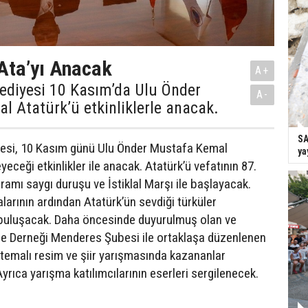
Ata’yı Anacak
A+
ediyesi 10 Kasım’da Ulu Önder
A-
 Atatürk’ü etkinliklerle anacak.
SA
esi, 10 Kasım günü Ulu Önder Mustafa Kemal
ya
yeceği etkinlikler ile anacak. Atatürk’ü vefatının 87.
ramı saygı duruşu ve İstiklal Marşı ile başlayacak.
arının ardından Atatürk’ün sevdiği türküler
 buluşacak. Daha öncesinde duyurulmuş olan ve
e Derneği Menderes Şubesi ile ortaklaşa düzenlenen
 temalı resim ve şiir yarışmasında kazananlar
Ayrıca yarışma katılımcılarının eserleri sergilenecek.