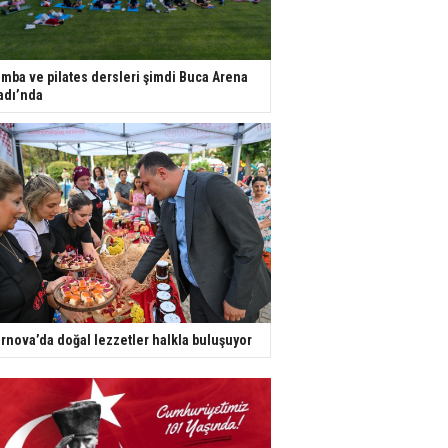
mba ve pilates dersleri şimdi Buca Arena
adı’nda
rnova’da doğal lezzetler halkla buluşuyor