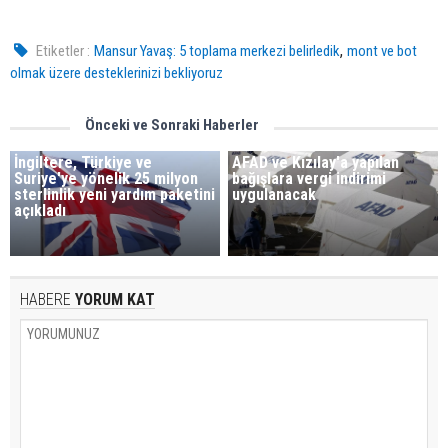
,
Etiketler :
Mansur Yavaş: 5 toplama merkezi belirledik
mont ve bot
olmak üzere desteklerinizi bekliyoruz
Önceki ve Sonraki Haberler
İngiltere, Türkiye ve
AFAD ve Kızılay'a yapılan
Suriye'ye yönelik 25 milyon
bağışlara vergi indirimi
sterlinlik yeni yardım paketini
uygulanacak
açıkladı
HABERE
YORUM KAT