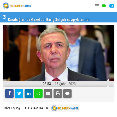
Karabağlar ‘da Gazeteci Barış Selçuk saygıyla anıldı
Konaklı ka
08:53
16 Şubat 2023
TELEGRAM HABER
Haber Kaynağı