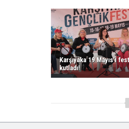
Karşıyaka 19 Mayıs’ı fes
kutladı!