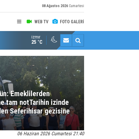
08 Ağustos 2026
Cumartesi
WEB TV
FOTO GALERİ
İzmir
Konaklı kadınların okuma azmi örnek oldu
25 °C
gün: Emeklilerden
ne tam notTarihin izinde
den Seferihisar gezisine
06 Haziran 2026 Cumartesi 21:40