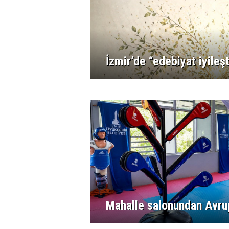
İzmir’de “edebiyat iyileş
Mahalle salonundan Avru