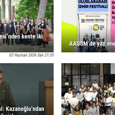
esi’nden kente iki
AASSM’de yaz ener
02 Haziran 2026 Salı 21:55
mi: Kazanoğlu’ndan