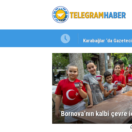
Karabağlar ‘da Gazeteci 
Bornova’nın kalbi çevre iç
0