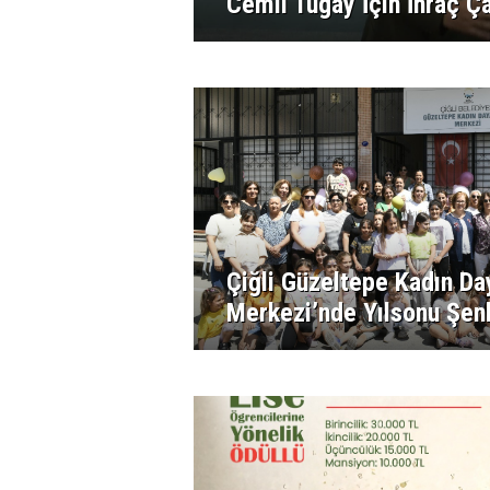
Cemil Tugay İçin İhraç Ça
Çiğli Güzeltepe Kadın D
Merkezi’nde Yılsonu Şenl