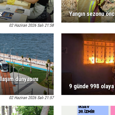
z
Yangın sezonu önce
02 Haziran 2026 Salı 21:58
 ulaşım dünyasını
9 günde 998 olaya
02 Haziran 2026 Salı 21:57