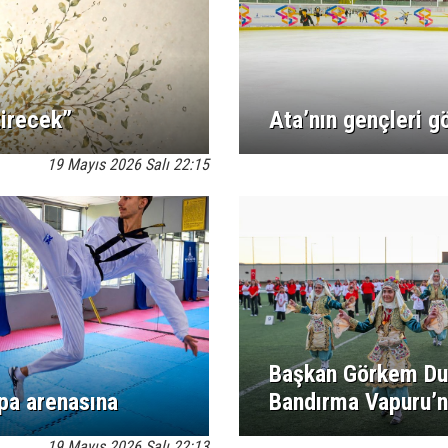
tirecek”
Ata’nın gençleri 
19 Mayıs 2026 Salı 22:15
Başkan Görkem Dum
pa arenasına
Bandırma Vapuru’n
19 Mayıs 2026 Salı 22:13