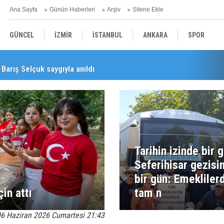
Ana Sayfa
Günün Haberleri
Arşiv
Sitene Ekle
GÜNCEL
İZMİR
İSTANBUL
ANKARA
SPOR
Barış Selçuk saygıyla anıldı
YEREL
SAĞLIK
EKONOMİ
POLİTİKA
Tarihin izinde bir 
Seferihisar gezisi
bir gün: Emekliler
in attı
tam n
6 Haziran 2026 Cumartesi 21:43