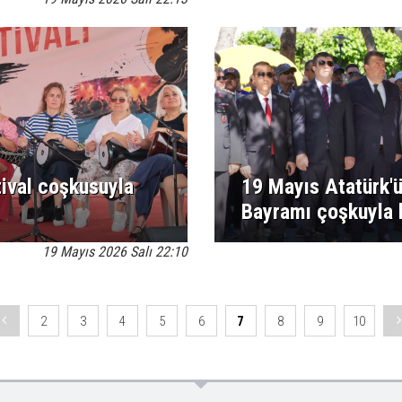
tival coşkusuyla
19 Mayıs Atatürk'
Bayramı çoşkuyla 
19 Mayıs 2026 Salı 22:10
2
3
4
5
6
7
8
9
10