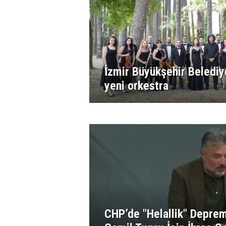
İzmir Büyükşehir Belediy
yeni orkestra
CHP’de "Helallik" Depre