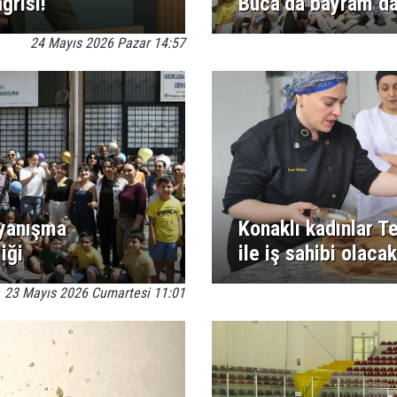
ğrısı!
Buca’da bayram d
24 Mayıs 2026 Pazar 14:57
ayanışma
Konaklı kadınlar T
iği
ile iş sahibi olacak
23 Mayıs 2026 Cumartesi 11:01