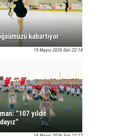
göğsümüzü kabartıyor
19 Mayıs 2026 Salı 22:14
an: “107 yıldır
dayız”
19 Mayıs 2026 Salı 22:12