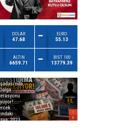
DOLAR
EURO
47.68
55.13
ALTIN
BIST 100
6659.71
13779.39
şadası'nda
İzmirli
 Dalga
Firmadan
erasyonu
Avrupa’da
yüyor!
Önemli Başarı
rcek
tındaki
sya: 2023
ar Planları