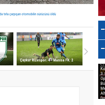
da tırla çarpışan otomobilin sürücüsü öldü
ının
Çaykur Rizespor: 4 - Manisa FK: 2
Ku
3.
Op
Bü
Me
Al
Do
İm