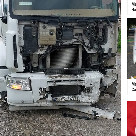
Ma
Ha
Ma
Ça