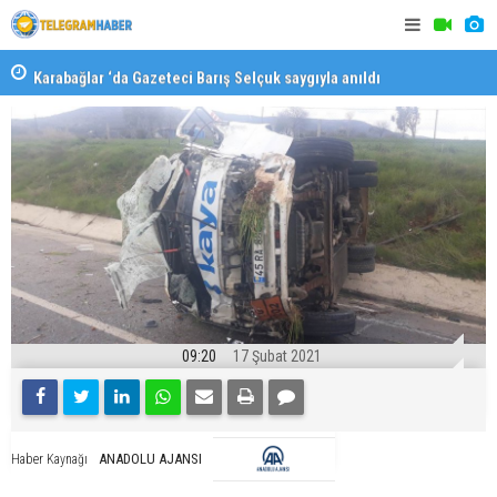
Karabağlar ‘da Gazeteci Barış Selçuk saygıyla anıldı
Konaklı ka
09:20
17 Şubat 2021
ANADOLU AJANSI
Haber Kaynağı