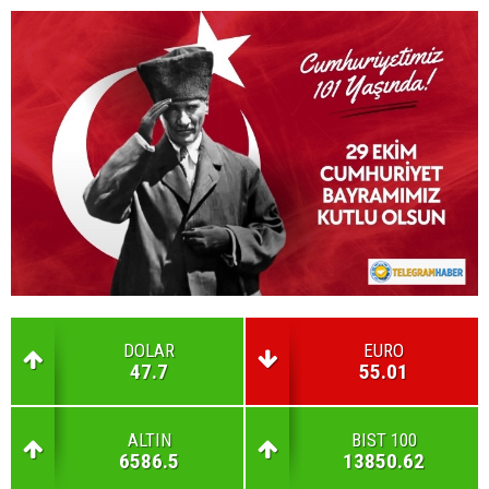
DOLAR
EURO
47.7
55.01
ALTIN
BIST 100
6586.5
13850.62