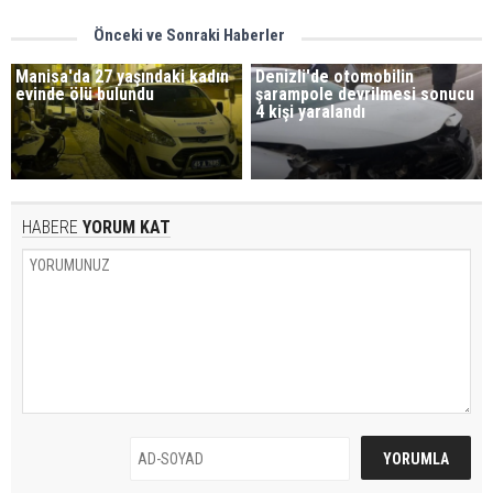
Önceki ve Sonraki Haberler
Manisa'da 27 yaşındaki kadın
Denizli'de otomobilin
evinde ölü bulundu
şarampole devrilmesi sonucu
4 kişi yaralandı
HABERE
YORUM KAT