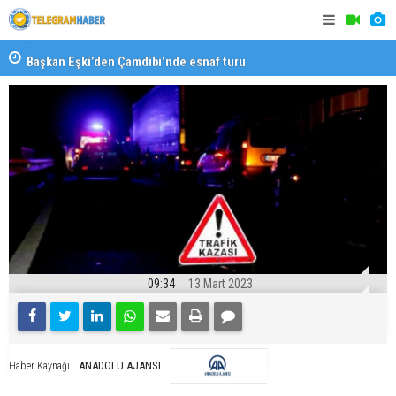
Başkan Eşki’den Çamdibi’nde esnaf turu
Halk isted
09:34
13 Mart 2023
ANADOLU AJANSI
Haber Kaynağı