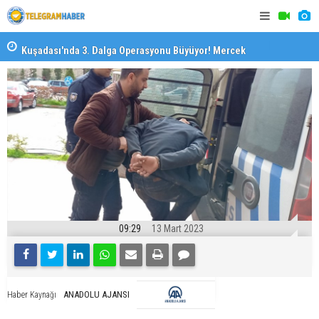
il
Kuşadası'nda 3. Dalga Operasyonu Büyüyor! Mercek
İzmirli Fi
Altındaki Dosya: 2023 İmar Planları
09:29
13 Mart 2023
ANADOLU AJANSI
Haber Kaynağı