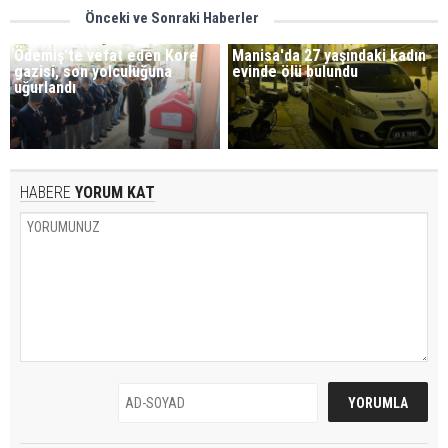
Önceki ve Sonraki Haberler
Ödemiş'te vefat eden Kore
Manisa'da 27 yaşındaki kadın
gazisi, son yolculuğuna
evinde ölü bulundu
uğurlandı
HABERE
YORUM KAT