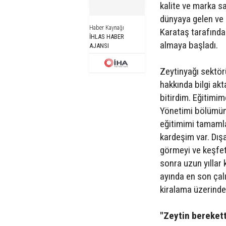
kalite ve marka s
dünyaya gelen ve 
Haber Kaynağı
Karataş tarafında
İHLAS HABER
almaya başladı.
AJANSI
Zeytinyağı sektörü
hakkında bilgi ak
bitirdim. Eğitimim
Yönetimi bölümün
eğitimimi tamaml
kardeşim var. Dışa
görmeyi ve keşfet
sonra uzun yıllar 
ayında en son çal
kiralama üzerinde
"Zeytin berekett