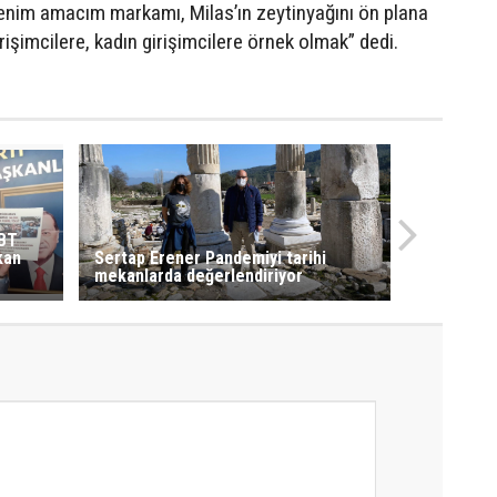
. Benim amacım markamı, Milas’ın zeytinyağını ön plana
işimcilere, kadın girişimcilere örnek olmak” dedi.
GBT
kan
Sertap Erener Pandemiyi tarihi
mekanlarda değerlendiriyor