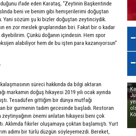
lduğunu ifade eden Karataş, “Zeytinin Başkentinde
ında beni ve benim gibi hemşerilerimi doğuştan
u. Yani sözüm şu ki bizler doğuştan zeytinciydik.
ın en zor meslek gruplarından biri. Fakat bir o kadar
işi diyebilirim. Çünkü doğanın içindesin. Hem spor
oksijen alabiliyor hem de bu işten para kazanıyorsun”
"
kalaşmasının süreci hakkında da bilgi aktaran
Ka
ağı markamın doğuş hikayesi 2019 yılı ocak ayında
Jü
ştı. Tesadüfen gittiğim bir dünya mutfağı
ye
yan bir gurmenin tadım gecesinde başladı. Restoran
ol
Kö
 zeytinyağının önemi anlatan hikayesi beni çok
ı. Aklımda fikirler oluşamaya çoktan başlamıştı. Yurt
rım adımı bir türlü düzgün söyleyemezdi. Bereket,