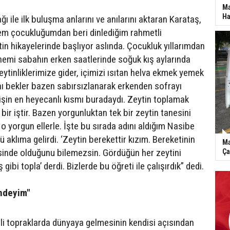
Ma
Ha
ğı ile ilk buluşma anlarını ve anılarını aktaran Karataş,
em çocukluğumdan beri dinlediğim rahmetli
n hikayelerinde başlıyor aslında. Çocukluk yıllarımdan
nemi sabahın erken saatlerinde soğuk kış aylarında
 zeytinliklerimize gider, içimizi ısıtan helva ekmek yemek
nı bekler bazen sabırsızlanarak erkenden sofrayı
 işin en heyecanlı kısmı buradaydı. Zeytin toplamak
bir iştir. Bazen yorgunluktan tek bir zeytin tanesini
o yorgun ellerle. İşte bu sırada adını aldığım Nasibe
aklıma gelirdi. ‘Zeytin berekettir kızım. Bereketinin
Ma
sinde olduğunu bilemezsin. Gördüğün her zeytini
Ça
ibi topla’ derdi. Bizlerde bu öğreti ile çalışırdık” dedi.
indeyim"
tli topraklarda dünyaya gelmesinin kendisi açısından