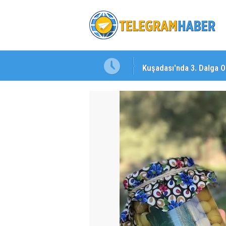
şı!
Kuşadası'nda 3. Dalga O