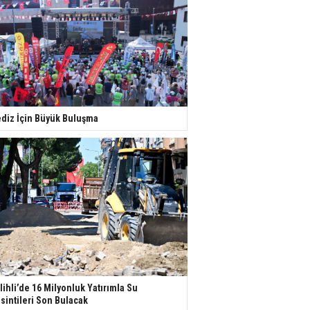
diz İçin Büyük Buluşma
lihli’de 16 Milyonluk Yatırımla Su
sintileri Son Bulacak