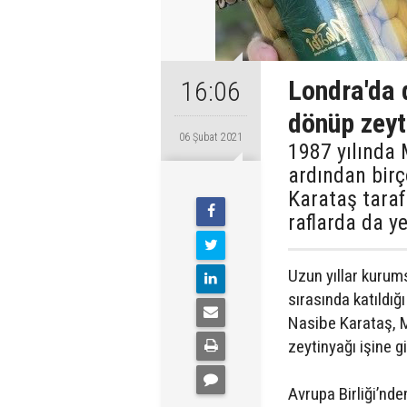
Londra'da 
16:06
dönüp zeyti
06 Şubat 2021
1987 yılında 
ardından bir
Karataş tara
raflarda da y
Uzun yıllar kurums
sırasında katıldı
Nasibe Karataş, M
zeytinyağı işine gi
Avrupa Birliği’nd