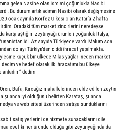
mına gelen Nasibe olan ismimi çoğunlukla Nasibi
lerdi. Bu durum artık adımın Nasibi olarak değişmesine
20 ocak ayında Körfez Ülkesi olan Katar’a 2 hafta
tirdim. Oradaki tüm market zincirlerini neredeyse
da karşılaştığım zeytinyağı ürünleri çoğunluk İtalya,
Yunanistan idi. Az sayıda Türkiye’de vardı. Malum son
ından dolayı Türkiye’den ciddi ihracat yapılmakta.
lesine küçük bir ülkede Milas yağları neden market
 dedim ve hedef olarak ilk ihracatımı bu ülkeye
planladım” dedim.
, Ören, Bafa, Kırcağız mahallelerinden elde edilen zeytin
nın şuanda iyi olduğunu belirten Karataş, şuanda
 medya ve web sitesi üzerinden satışa sunduklarını
abit satış yerlerini de hizmete sunacaklarını dile
“maalesef ki her üründe olduğu gibi zeytinyağında da