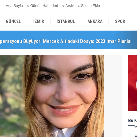
Ana Sayfa
Günün Haberleri
Arşiv
Sitene Ekle
GÜNCEL
İZMİR
İSTANBUL
ANKARA
SPOR
perasyonu Büyüyor! Mercek Altındaki Dosya: 2023 İmar Planları
YEREL
SAĞLIK
EKONOMİ
POLİTİKA
Bu K