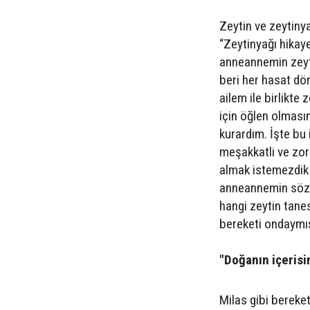
Zeytin ve zeytinya
“Zeytinyağı hikay
anneannemin zeyti
beri her hasat dö
ailem ile birlikte
için öğlen olması
kurardım. İşte bu
meşakkatli ve zor 
almak istemezdik 
anneannemin sözü 
hangi zeytin tane
bereketi ondaymış g
"Doğanın içeris
Milas gibi bereke