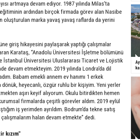
ayısı artmaya devam ediyor. 1987 yılında Milas’ta
eğitiminin ardından birçok firmada görev alan Nasibe
n oluşturulan marka yavaş yavaş raflarda da yerini
ne giriş hikayesini paylaşarak yaptığı çalışmalar
taran Karataş, “Anadolu Üniversitesi İşletme bölümünü
e İstanbul Üniversitesi Uluslararası Ticaret ve Lojistik
Ay
de devam etmekteyim. 2019 yılında Londra’da dil
ka
adım. Babam emekli annem ev hanımı 1 erkek
 dönük, heyecanlı, özgür ruhlu bir kişiyim. Yeni yerler
mekten aşırı keyif alıyorum. Okulu bitirdikten hemen
kurumsal firmalarda çeşitli görevler aldım. 2019 eylül
ıştığım iş yerimden ayrıldım. Bodrum’da tekne satış
 çalışmalarım halan devam etmekte” dedi.
ir kızım"