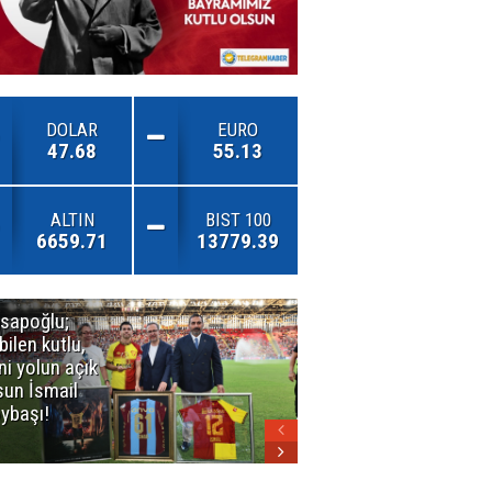
DOLAR
EURO
47.68
55.13
ALTIN
BIST 100
6659.71
13779.39
sapoğlu;
Kuşadası'nda
bilen kutlu,
3. Dalga
ni yolun açık
Operasyonu
sun İsmail
Büyüyor!
ybaşı!
Mercek
Altındaki
Dosya: 2023
İmar Planları