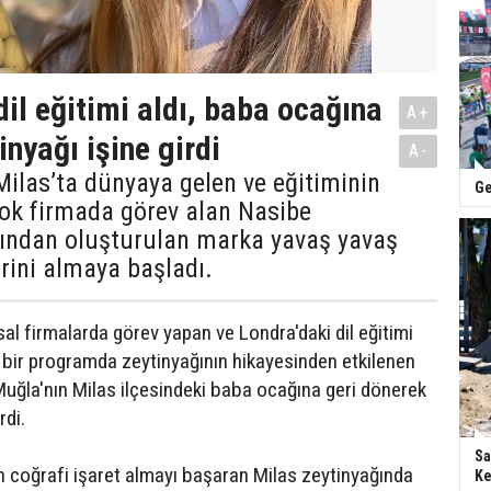
dil eğitimi aldı, baba ocağına
A+
nyağı işine girdi
A-
Milas’ta dünyaya gelen ve eğitiminin
Ge
çok firmada görev alan Nasibe
fından oluşturulan marka yavaş yavaş
erini almaya başladı.
al firmalarda görev yapan ve Londra'daki dil eğitimi
ğı bir programda zeytinyağının hikayesinden etkilenen
uğla'nın Milas ilçesindeki baba ocağına geri dönerek
rdi.
Sa
en coğrafi işaret almayı başaran Milas zeytinyağında
Ke