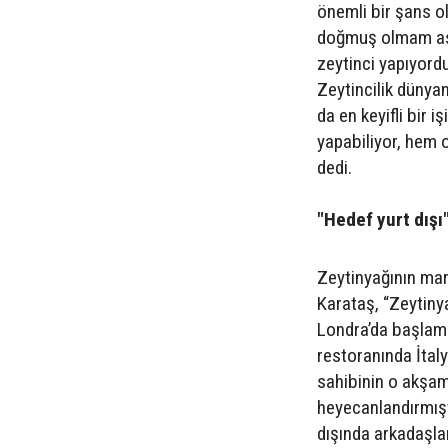
önemli bir şans o
doğmuş olmam asl
zeytinci yapıyord
Zeytincilik dünyan
da en keyifli bir 
yapabiliyor, hem 
dedi.
"Hedef yurt dışı
Zeytinyağının mar
Karataş, “Zeytiny
Londra’da başlamı
restoranında İtal
sahibinin o akşam
heyecanlandırmışt
dışında arkadaşla