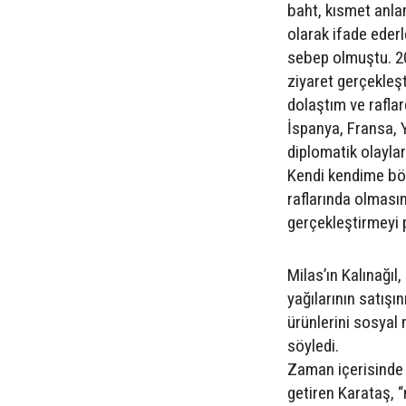
baht, kısmet anla
olarak ifade eder
sebep olmuştu. 20
ziyaret gerçekleş
dolaştım ve raflar
İspanya, Fransa, 
diplomatik olaylar
Kendi kendime böy
raflarında olmasın
gerçekleştirmeyi 
Milas’ın Kalınağıl
yağılarının satışı
ürünlerini sosyal
söyledi.
Zaman içerisinde s
getiren Karataş, 