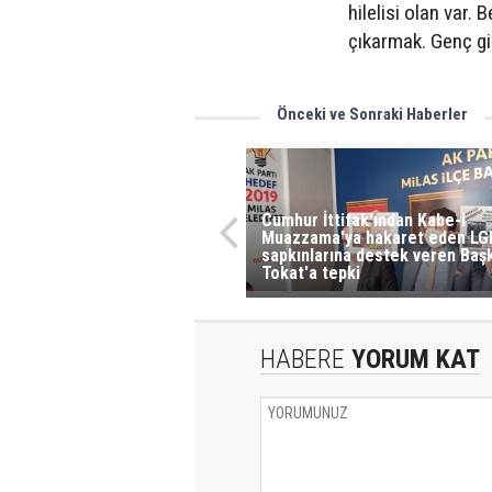
hilelisi olan var
çıkarmak. Genç gir
Önceki ve Sonraki Haberler
Cumhur İttifak'ından Kabe-i
Muazzama'ya hakaret eden L
sapkınlarına destek veren Baş
Tokat'a tepki
HABERE
YORUM KAT