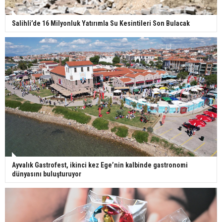
Salihli’de 16 Milyonluk Yatırımla Su Kesintileri Son Bulacak
Ayvalık Gastrofest, ikinci kez Ege’nin kalbinde gastronomi
dünyasını buluşturuyor