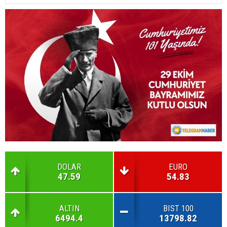
DOLAR
EURO
47.59
54.83
ALTIN
BIST 100
6494.4
13798.82