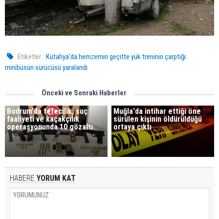
Etiketler :
Kütahya'da hemzemin geçitte yük treninin çarptığı
minibüsün sürücüsü yaralandı
Önceki ve Sonraki Haberler
Bodrum'da tefecilik, suç
Muğla'da intihar ettiği öne
faaliyeti ve kaçakçılık
sürülen kişinin öldürüldüğü
operasyonunda 10 gözaltı
ortaya çıktı
HABERE
YORUM KAT