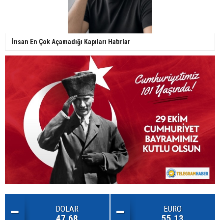
İnsan En Çok Açamadığı Kapıları Hatırlar
DOLAR
EURO
47.68
55.13