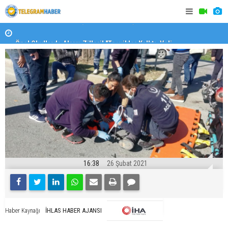
Özel Okullarda Alarm Zilleri! "Teşvikler Kalktı, Veli
"Toprağını
Devlet Okuluna Yöneldi"
16:38
26 Şubat 2021
İHLAS HABER AJANSI
Haber Kaynağı