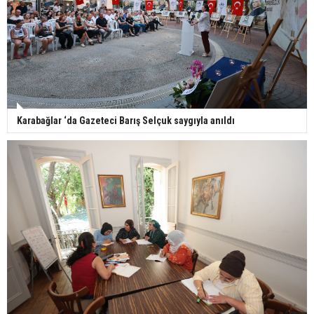
Karabağlar ‘da Gazeteci Barış Selçuk saygıyla anıldı