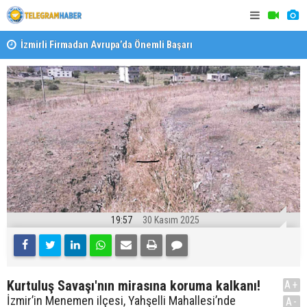
İzmirli Firmadan Avrupa’da Önemli Başarı
Özel Okulla
Devlet Oku
19:57
30 Kasım 2025
Kurtuluş Savaşı'nın mirasına koruma kalkanı!
A+
İzmir’in Menemen ilçesi, Yahşelli Mahallesi’nde
A-