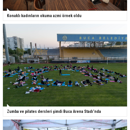
Konaklı kadınların okuma azmi örnek oldu
Zumba ve pilates dersleri şimdi Buca Arena Stadı’nda