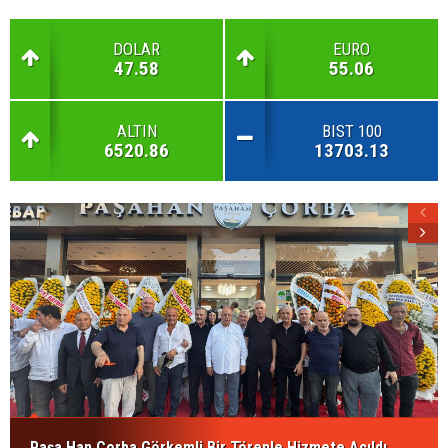
DOLAR
EURO
47.58
55.06
ALTIN
BIST 100
6520.86
13703.13
Paşa Han Çorba Görkemli Bir Törenle Hizmete Açıldı