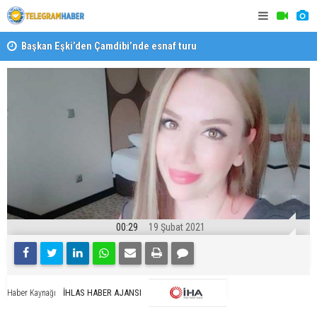
Başkan Eşki’den Çamdibi’nde esnaf turu
Halk isted
00:29
19 Şubat 2021
İHLAS HABER AJANSI
Haber Kaynağı