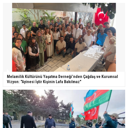
Melamilik Kültürünü Yaşatma Derneği’nden Çağdaş ve Kurumsal
Vizyon: "Ayinesi İştir Kişinin Lafa Bakılmaz"