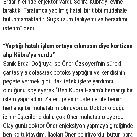
Erdal’ın elinde enjektör vardı. Sonra Kübra’yı evine
bıraktık. Tarafımca yapılmış hatalı bir tıbbi müdahale
bulunmamaktadır. Suçsuzum tahliyemi ve beraatımı
isterim” dedi.
“Yaptığı hatalı işlem ortaya çıkmasın diye kortizon
alıp Kübra’ya vurdu”
Sanık Erdal Doğruya ise Öner Özsoyeri’nin sürekli
çantasıyla dolaşarak botoks yaptığını ve kendisinin
peçete vermek gibi ufak tefek işlere yardımcı
olduğunu söyleyerek “Ben Kübra Hanım’a herhangi bir
işlem yapmadım. Zaten gelen müşteriler ile benim
herhangi bir muhatabım olmuyordu. Doktor olduğu
için müşterilerle daha çok Öner muhatap oluyordu.
Olay günü doktor Öner enjeksiyon yapmaya girdiğinde
ben koltuktaydım. İlaçları Öner belirliyordu, bütün para