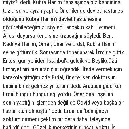
miyiz?’ dedi. Kübra Hanım fenalaşınca biz kendisine
tuzlu su ve ayran yaptık. Öner ileride devlet hastanesi
olduğunu Kübra Hanım’ı devlet hastanesine
götürebileceğimizi söyledi, ancak o kabul etmedi.
Ailesi duyarsa kendisine kızacağını söyledi. Ben,
Kadriye Hanım, Ömer, Öner ve Erdal, Kübra Hanım’ı
evine götürdük. Sonrasında toparlanarak İzmir’e gittik.
Ertesi gün yeniden İstanbul’a geldik ve Beylikdüzü
Emniyetinin bizi aradığını öğrendik. İfade vermek için
karakola gittiğimizde Erdal, Öner’e ‘sen doktorsun
başına bir iş gelmez yırtarsın’ dedi. Arabada giderken
Erdal hüngür hüngür ağlıyordu. Öner ona ‘inşallah
senin yaptığın işlemden değil de Covid veya başka bir
hastalıktan ölmüştür’ dedi. Erdal da ‘ben iğneyi
soktum girmedi çektim bir defa daha iteleyince
bağırdı’ dedi. Güzellik merkezinin ruhsatı yoktu. İş