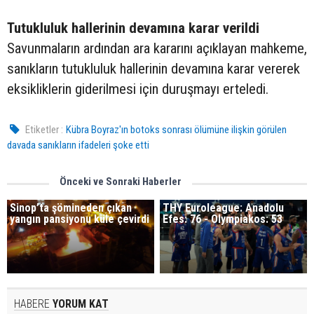
Tutukluluk hallerinin devamına karar verildi
Savunmaların ardından ara kararını açıklayan mahkeme,
sanıkların tutukluluk hallerinin devamına karar vererek
eksikliklerin giderilmesi için duruşmayı erteledi.
Etiketler :
Kübra Boyraz'ın botoks sonrası ölümüne ilişkin görülen
davada sanıkların ifadeleri şoke etti
Önceki ve Sonraki Haberler
Sinop’ta şömineden çıkan
THY Euroleague: Anadolu
yangın pansiyonu küle çevirdi
Efes: 76 - Olympiakos: 53
HABERE
YORUM KAT