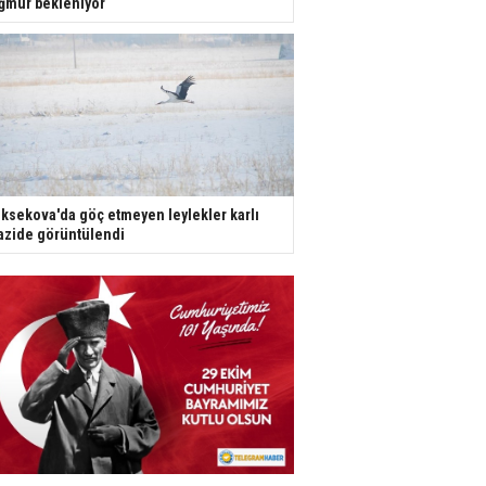
ğmur bekleniyor
ksekova'da göç etmeyen leylekler karlı
azide görüntülendi