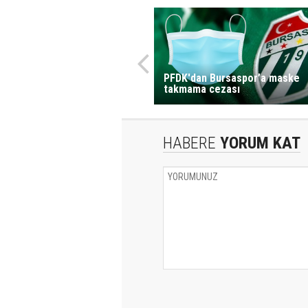
PFDK'dan Bursaspor’a maske
takmama cezası
HABERE
YORUM KAT