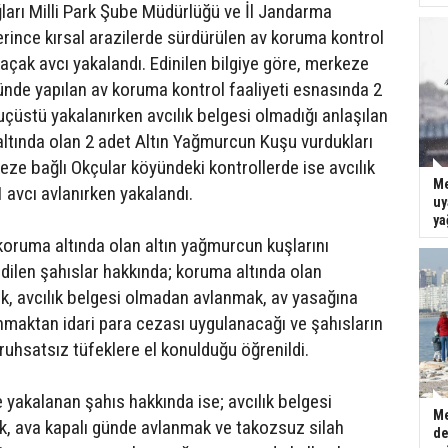
ğları Milli Park Şube Müdürlüğü ve İl Jandarma
erince kırsal arazilerde sürdürülen av koruma kontrol
kaçak avcı yakalandı. Edinilen bilgiye göre, merkeze
ünde yapılan av koruma kontrol faaliyeti esnasında 2
uçüstü yakalanırken avcılık belgesi olmadığı anlaşılan
altında olan 2 adet Altın Yağmurcun Kuşu vurdukları
keze bağlı Okçular köyündeki kontrollerde ise avcılık
Me
 avcı avlanırken yakalandı.
uy
ya
oruma altında olan altın yağmurcun kuşlarını
edilen şahıslar hakkında; koruma altında olan
k, avcılık belgesi olmadan avlanmak, av yasağına
nmaktan idari para cezası uygulanacağı ve şahısların
 ruhsatsız tüfeklere el konulduğu öğrenildi.
yakalanan şahıs hakkında ise; avcılık belgesi
Me
, ava kapalı günde avlanmak ve takozsuz silah
de