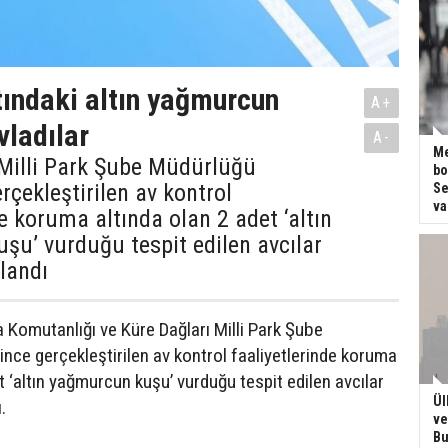
ındaki altın yağmurcun
A+
vladılar
A-
Me
 Milli Park Şube Müdürlüğü
bo
rçekleştirilen av kontrol
Se
va
de koruma altında olan 2 adet ‘altın
u’ vurduğu tespit edilen avcılar
landı
a Komutanlığı ve Küre Dağları Milli Park Şube
ince gerçekleştirilen av kontrol faaliyetlerinde koruma
t ‘altın yağmurcun kuşu’ vurduğu tespit edilen avcılar
Ül
.
ve
Bu