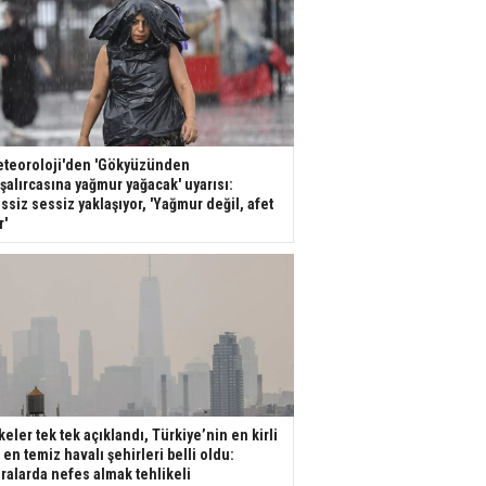
teoroloji'den 'Gökyüzünden
şalırcasına yağmur yağacak' uyarısı:
ssiz sessiz yaklaşıyor, 'Yağmur değil, afet
r'
keler tek tek açıklandı, Türkiye’nin en kirli
 en temiz havalı şehirleri belli oldu:
ralarda nefes almak tehlikeli