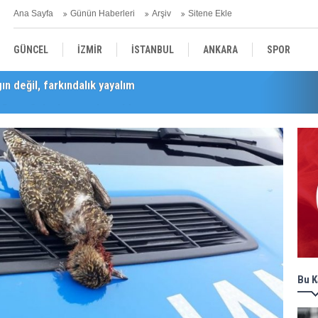
Ana Sayfa
Günün Haberleri
Arşiv
Sitene Ekle
GÜNCEL
İZMİR
İSTANBUL
ANKARA
SPOR
Barış Selçuk saygıyla anıldı
YEREL
SAĞLIK
EKONOMİ
POLİTİKA
Bu K