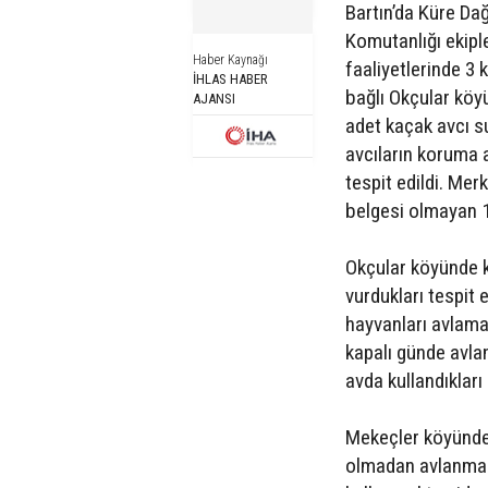
Bartın’da Küre Da
Komutanlığı ekipl
Haber Kaynağı
faaliyetlerinde 3 
İHLAS HABER
bağlı Okçular köy
AJANSI
adet kaçak avcı s
avcıların koruma 
tespit edildi. Mer
belgesi olmayan 1
Okçular köyünde k
vurdukları tespit 
hayvanları avlama
kapalı günde avla
avda kullandıkları
Mekeçler köyünde 
olmadan avlanmak