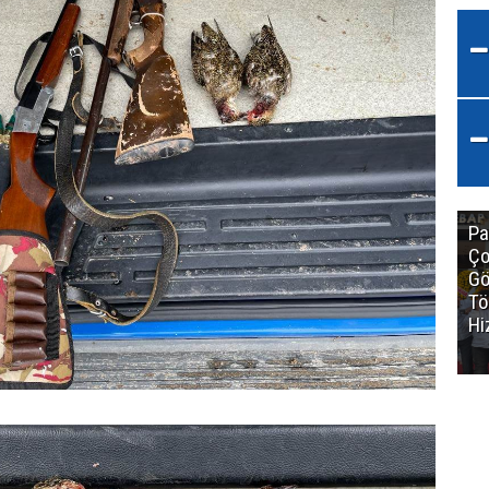
Pa
Ço
Gö
Tö
Hi