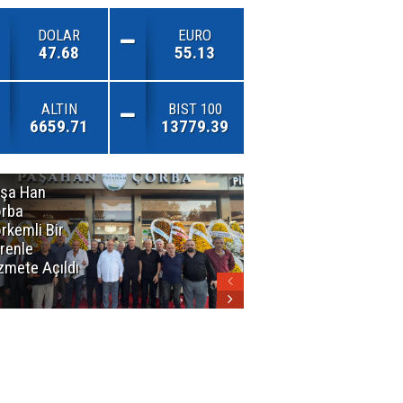
DOLAR
EURO
47.68
55.13
ALTIN
BIST 100
6659.71
13779.39
şa Han
İnsan En Çok
rba
Açamadığı
rkemli Bir
Kapıları
renle
Hatırlar
zmete Açıldı