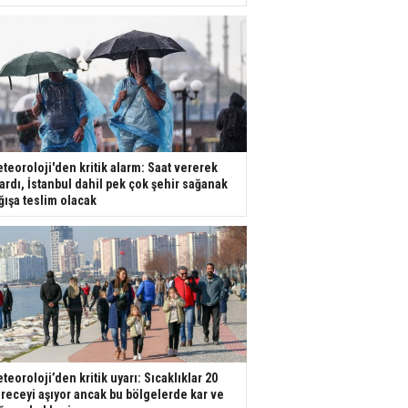
teoroloji'den kritik alarm: Saat vererek
ardı, İstanbul dahil pek çok şehir sağanak
ğışa teslim olacak
teoroloji’den kritik uyarı: Sıcaklıklar 20
receyi aşıyor ancak bu bölgelerde kar ve