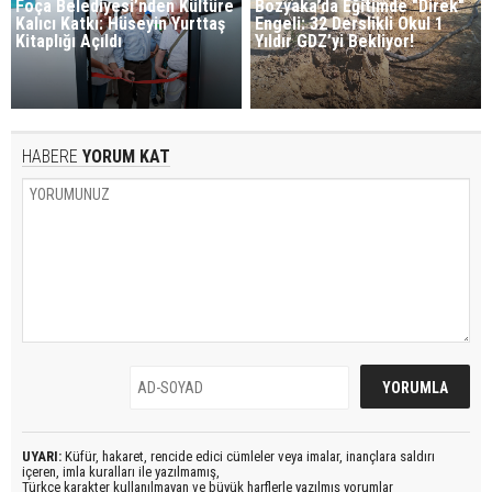
Foça Belediyesi’nden Kültüre
Bozyaka’da Eğitimde "Direk"
Kalıcı Katkı: Hüseyin Yurttaş
Engeli: 32 Derslikli Okul 1
Kitaplığı Açıldı
Yıldır GDZ’yi Bekliyor!
HABERE
YORUM KAT
UYARI:
Küfür, hakaret, rencide edici cümleler veya imalar, inançlara saldırı
içeren, imla kuralları ile yazılmamış,
Türkçe karakter kullanılmayan ve büyük harflerle yazılmış yorumlar