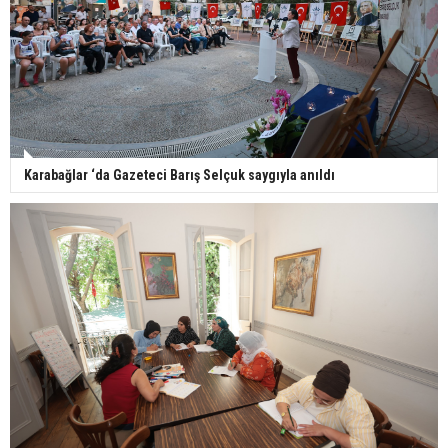
Karabağlar ‘da Gazeteci Barış Selçuk saygıyla anıldı