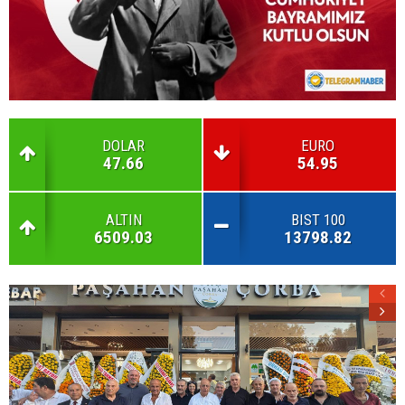
DOLAR
EURO
47.66
54.95
ALTIN
BIST 100
6509.03
13798.82