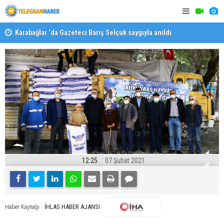
Karabağlar ‘da Gazeteci Barış Selçuk saygıyla anıldı
Konaklı ka
12:25
07 Şubat 2021
İHLAS HABER AJANSI
Haber Kaynağı