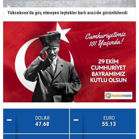
Yüksekova'da göç etmeyen leylekler karlı arazide görüntülendi
DOLAR
EURO
47.68
55.13