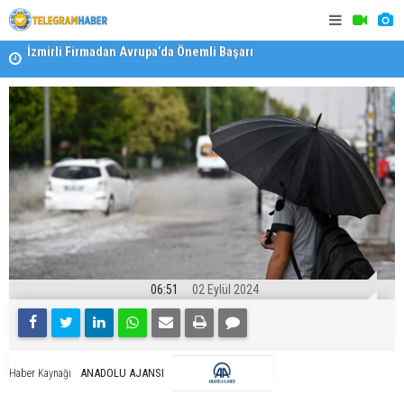
İzmirli Firmadan Avrupa’da Önemli Başarı
"Toprağını
Özel Okullarda Alarm Zilleri! "Teşvikler Kalktı, Veli
Devlet Okuluna Yöneldi"
06:51
02 Eylül 2024
ANADOLU AJANSI
Haber Kaynağı