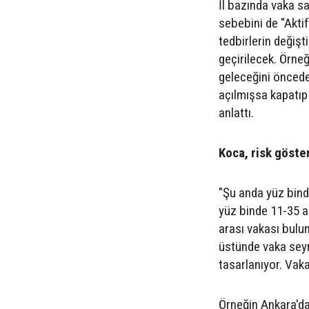
İl bazında vaka sa
sebebini de "Aktif 
tedbirlerin değişt
geçirilecek. Örneğ
geleceğini önceden
açılmışsa kapatıp
anlattı.
Koca, risk göster
"Şu anda yüz binde
yüz binde 11-35 ar
arası vakası bulun
üstünde vaka seyri
tasarlanıyor. Vaka
Örneğin Ankara'da