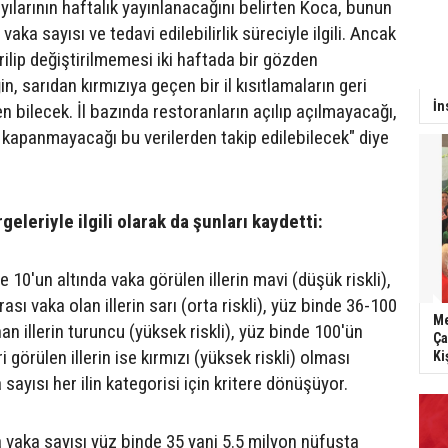
yılarının haftalık yayınlanacağını belirten Koca, bunun
vaka sayısı ve tedavi edilebilirlik süreciyle ilgili. Ancak
irilip değiştirilmemesi iki haftada bir gözden
in, sarıdan kırmızıya geçen bir il kısıtlamaların geri
İn
 bilecek. İl bazında restoranların açılıp açılmayacağı,
 kapanmayacağı bu verilerden takip edilebilecek" diye
geleriyle ilgili olarak da şunları kaydetti:
 10'un altında vaka görülen illerin mavi (düşük riskli),
ası vaka olan illerin sarı (orta riskli), yüz binde 36-100
Me
an illerin turuncu (yüksek riskli), yüz binde 100'ün
Ça
 görülen illerin ise kırmızı (yüksek riskli) olması
Ki
 sayısı her ilin kategorisi için kritere dönüşüyor.
 vaka sayısı yüz binde 35 yani 5.5 milyon nüfusta