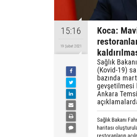
Koca: Mavi
15:16
restoranla
19 Şubat 2021
kaldırılm
Sağlık Bakanı
(Kovid-19) sal
bazında mart
gevşetilmesi 
Ankara Temsi
açıklamalard
Sağlık Bakanı Fahre
haritası oluşturul
restoranların açıl