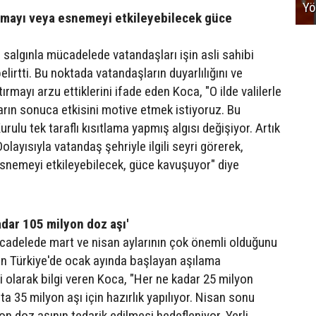
Yö
lamayı veya esnemeyi etkileyebilecek güce
 salgınla mücadelede vatandaşları işin asli sahibi
lirtti. Bu noktada vatandaşların duyarlılığını ve
rmayı arzu ettiklerini ifade eden Koca, "O ilde valilerle
arın sonuca etkisini motive etmek istiyoruz. Bu
urulu tek taraflı kısıtlama yapmış algısı değişiyor. Artık
Dolayısıyla vatandaş şehriyle ilgili seyri görerek,
esnemeyi etkileyebilecek, güce kavuşuyor" diye
dar 105 milyon doz aşı'
cadelede mart ve nisan aylarının çok önemli olduğunu
an Türkiye'de ocak ayında başlayan aşılama
ili olarak bilgi veren Koca, "Her ne kadar 25 milyon
a 35 milyon aşı için hazırlık yapılıyor. Nisan sonu
yon doz aşının tedarik edilmesi hedefleniyor. Yerli