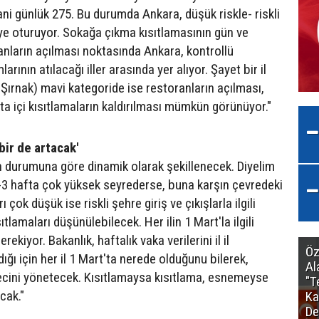
ani günlük 275. Bu durumda Ankara, düşük riskle- riskli
iye oturuyor. Sokağa çıkma kısıtlamasının gün ve
ranların açılması noktasında Ankara, kontrollü
rının atılacağı iller arasında yer alıyor. Şayet bir il
Şırnak) mavi kategoride ise restoranların açılması,
ta içi kısıtlamaların kaldırılması mümkün görünüyor."
bir de artacak'
lin durumuna göre dinamik olarak şekillenecek. Diyelim
 2-3 hafta çok yüksek seyrederse, buna karşın çevredeki
ı çok düşük ise riskli şehre giriş ve çıkışlarla ilgili
tlamaları düşünülebilecek. Her ilin 1 Mart'la ilgili
rekiyor. Bakanlık, haftalık vaka verilerini il il
Öz
ğı için her il 1 Mart'ta nerede olduğunu bilerek,
Al
cini yönetecek. Kısıtlamaysa kısıtlama, esnemeyse
"T
cak."
Ka
De