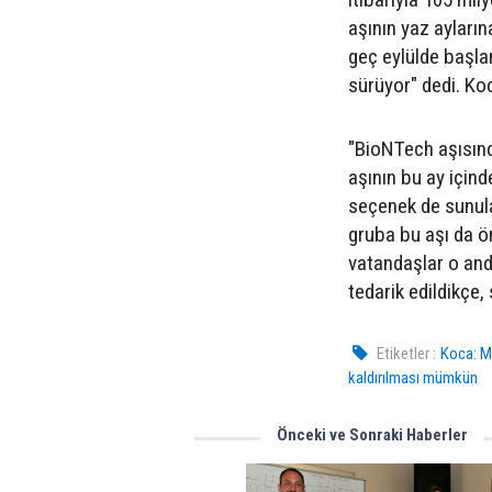
aşının yaz ayların
geç eylülde başla
sürüyor" dedi. Koc
"BioNTech aşısınd
aşının bu ay içind
seçenek de sunulac
gruba bu aşı da ö
vatandaşlar o anda
tedarik edildikçe,
Etiketler :
Koca: Ma
kaldırılması mümkün
Önceki ve Sonraki Haberler