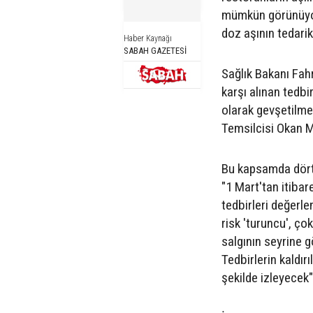
mümkün görünüyor
doz aşının tedarik
Haber Kaynağı
SABAH GAZETESİ
Sağlık Bakanı Fahr
karşı alınan tedbi
olarak gevşetilmes
Temsilcisi Okan M
Bu kapsamda dört r
"1 Mart'tan itiba
tedbirleri değerlen
risk 'turuncu', ço
salgının seyrine 
Tedbirlerin kaldır
şekilde izleyecek"