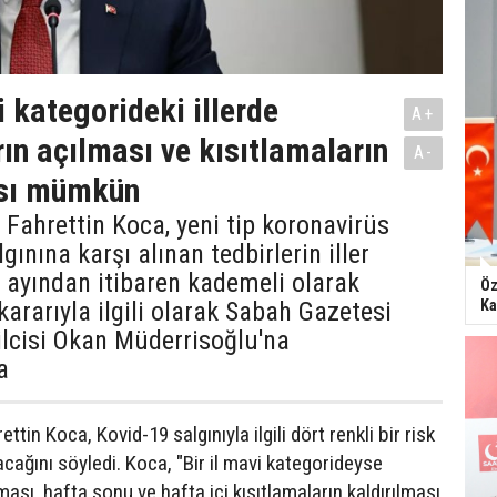
 kategorideki illerde
A+
rın açılması ve kısıtlamaların
A-
ası mümkün
 Fahrettin Koca, yeni tip koronavirüs
gınına karşı alınan tedbirlerin iller
 ayından itibaren kademeli olarak
Öz
Ka
kararıyla ilgili olarak Sabah Gazetesi
lcisi Okan Müderrisoğlu'na
a
ttin Koca, Kovid-19 salgınıyla ilgili dört renkli bir risk
acağını söyledi. Koca, "Bir il mavi kategorideyse
ması, hafta sonu ve hafta içi kısıtlamaların kaldırılması