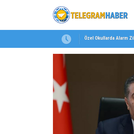
kuluna Yöneldi"
"Toprağını Kaybeden Ge