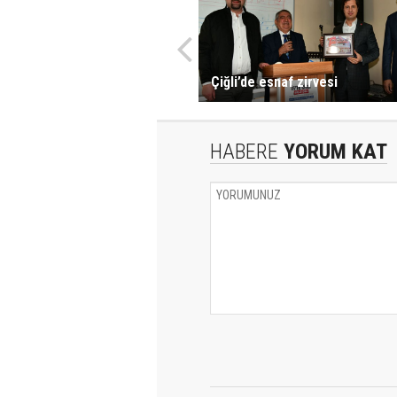
Çiğli’de esnaf zirvesi
HABERE
YORUM KAT