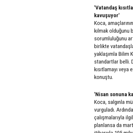
'Vatandaş kısıt
kavuşuyor'
Koca, amaçlarının
kılmak olduğunu be
sorumluluğunu artı
birlikte vatandaşl
yaklaşımla Bilim K
standartlar belli. 
kısıtlamayı veya 
konuştu.
'Nisan sonuna ka
Koca, salgınla mü
vurguladı. Ardınd
çalışmalarıyla ilg
planlansa da martt
itibarıyla 105 mil