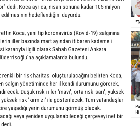
" dedi. Koca ayrıca, nisan sonuna kadar 105 milyon
 edilmesinin hedeflendiğini duyurdu.
"T
ettin Koca, yeni tip koronavirüs (Kovid-19) salgınına
rlerin iller bazında mart ayından itibaren kademeli
i kararıyla ilgili olarak Sabah Gazetesi Ankara
üderrisoğlu'na açıklamalarda bulundu.
enkli bir risk haritası oluşturulacağını belirten Koca,
ren salgın yönetiminde her il kendi durumunu görerek,
direcek. Düşük riskli iller 'mavi', orta risk 'sarı', yüksek
k yüksek risk 'kırmızı' ile gösterilecek. Tüm vatandaşlar
Pa
göre yaşadığı yerin durumunu görmüş olacak.
Hi
ılacağı veya yeniden uygulanabileceği çerçeveyi net bir
 dedi.