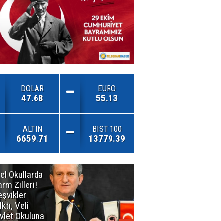
DOLAR
EURO
47.68
55.13
ALTIN
BIST 100
6659.71
13779.39
el Okullarda
"Toprağını
arm Zilleri!
Kaybeden
eşvikler
Geleceğini
lktı, Veli
Kaybeder!"
vlet Okuluna