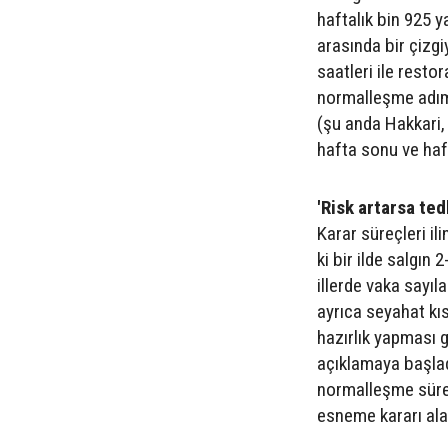
haftalık bin 925 y
arasında bir çizg
saatleri ile resto
normalleşme adımla
(şu anda Hakkari, 
hafta sonu ve haf
'Risk artarsa ted
Karar süreçleri i
ki bir ilde salgın
illerde vaka sayılar
ayrıca seyahat kısı
hazırlık yapması ge
açıklamaya başladı
normalleşme süre
esneme kararı ala