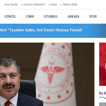
Ana Sayfa
Günün Haberleri
Arşiv
Sitene Ekle
GÜNCEL
İZMİR
İSTANBUL
ANKARA
SPOR
leceğini Kaybeder!"
YEREL
SAĞLIK
EKONOMİ
POLİTİKA
Bu K