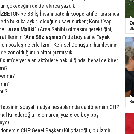
ün çökeceğini de defalarca yazdık!
ZBETON ve SS İş İnsanı patenli kooperatifler arasında
erin hukuka aykırı olduğunu savunurken; Konut Yapı
Zu
 de
"Arsa Maliki"
(Arsa Sahibi) olmasını gerektiğini,
St
atiflerinin
"Ana Sözleşmesi"
nde böylesine
"ayak
ilen sözleşmelerle İzmir Kentsel Dönüşüm hamlesinin
e zor olduğunun altını çizmiştik...
üşüm'de yer alan aktörlere bakıldığında; hepsi de birer
 mi?
er mi?
 mı?
mu?
Bo
.. Hepsinin sosyal medya hesaplarında da dönemim CHP
al Kılıçdaroğlu ile onlarca, yüzlerce boy boy
uyor...
 dönemin CHP Genel Başkanı Kılıçdaroğlu, bu İzmir