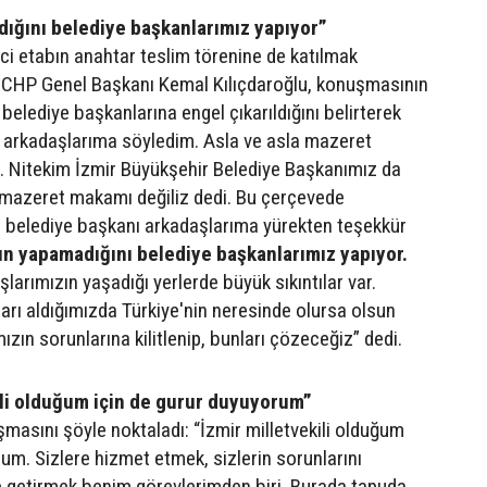
ığını belediye başkanlarımız yapıyor”
nci etabın anahtar teslim törenine de katılmak
en CHP Genel Başkanı Kemal Kılıçdaroğlu, konuşmasının
elediye başkanlarına engel çıkarıldığını belirterek
 arkadaşlarıma söyledim. Asla ve asla mazeret
 Nitekim İzmir Büyükşehir Belediye Başkanımız da
 mazeret makamı değiliz dedi. Bu çerçevede
ün belediye başkanı arkadaşlarıma yürekten teşekkür
rın yapamadığını belediye başkanlarımız yapıyor.
şlarımızın yaşadığı yerlerde büyük sıkıntılar var.
darı aldığımızda Türkiye'nin neresinde olursa olsun
ızın sorunlarına kilitlenip, bunları çözeceğiz” dedi.
ili olduğum için de gurur duyuyorum”
şmasını şöyle noktaladı: “İzmir milletvekili olduğum
um. Sizlere hizmet etmek, sizlerin sorunlarını
 getirmek benim görevlerimden biri. Burada tapuda