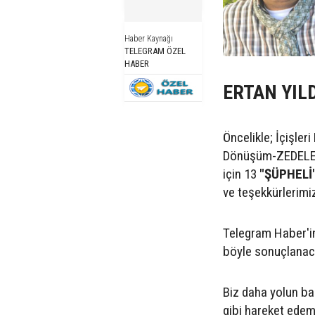
Haber Kaynağı
TELEGRAM ÖZEL
HABER
ERTAN YIL
Öncelikle; İçişleri
Dönüşüm-ZEDELERİ
için 13
"ŞÜPHELİ
ve teşekkürlerimiz
Telegram Haber'in 
böyle sonuçlanacağ
Biz daha yolun b
gibi hareket edem