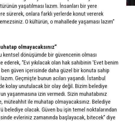
türünün yaşatılması lazım. İnsanları bir yere
re sürerek, onlara farklı yerlerde konut vererek
edemezsiniz. O kültürün, o mahallede yaşaması lazım”
muhatap olmayacaksınız”
lu kentsel dönüşümde bir güvencenin olması
de ederek, “Evi yıkılacak olan hak sahibinin 'Evet benim
a ben güven içerisinde daha güzel bir konuta sahip
lazım. Geçmişte bunun acıları yaşandı. İstanbul
'de kolay unutulacak bir olay değil. Bizim belediye
run yaşanmasına izin vermedi. Sizin muhatabınız
, müteahhit ile muhatap olmayacaksınız. Belediye
ü belediye olacak. Güven bu işin temel noktalarından
risinde evleriniz zamanında başlayacak, bitecek” diye