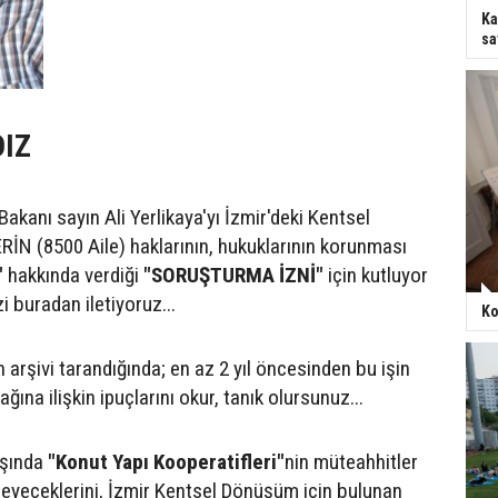
Ka
sa
DIZ
 Bakanı sayın Ali Yerlikaya'yı İzmir'deki Kentsel
N (8500 Aile) haklarının, hukuklarının korunması
"
hakkında verdiği
"SORUŞTURMA İZNİ"
için kutluyor
i buradan iletiyoruz...
Ko
arşivi tarandığında; en az 2 yıl öncesinden bu işin
ına ilişkin ipuçlarını okur, tanık olursunuz...
aşında
"Konut Yapı Kooperatifleri"
nin müteahhitler
eyeceklerini, İzmir Kentsel Dönüşüm için bulunan