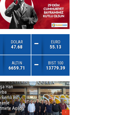
DOLAR
EURO
47.68
55.13
ALTIN
BIST 100
6659.71
13779.39
şa Han
İnsan En Çok
rba
Açamadığı
rkemli Bir
Kapıları
renle
Hatırlar
zmete Açıldı