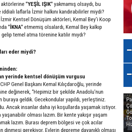
aktörlerine
"YEŞİL IŞIK"
yakmamış olsaydı, bu
iddialı laflarla İzmir halkını kandırabilirler miydi?
; İzmir Kentsel Dönüşüm aktörleri, Kemal Bey'i Koop
ında
"İKNA"
etmemiş olsalardı, Kemal Bey kalkıp
 gelip temel atma törenine katılır mıydı?
ları eder miydi?
eninden:
dan yerinde kentsel dönüşüm vurgusu
CHP Genel Başkanı Kemal Kılıçdaroğlu, yerinde
e değinerek, “Hepimiz bir şekilde Anadolu'nun
n buraya geldik. Gecekondular yapıldı, yerleştiniz.
Pa
Ço
ldu. Ancak insanlar daha iyi koşullarda yaşamak istiyor.
Gö
n yaşanabilir olması lazım. Bir kente yakışır yaşam
Tö
amak lazım. Burası deprem bölgesi ve çok acılar
Hi
ın dinmesi gerekiyor. Evlerin depreme dayanıklı olması