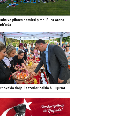
mba ve pilates dersleri şimdi Buca Arena
adı’nda
rnova’da doğal lezzetler halkla buluşuyor