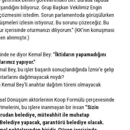
aşandığını biliyoruz. Grup Başkan Vekilimiz Engin
 çözmesini istedim. Sorun parlamentoda görüşülürken
rüşmeleri izlesin istiyoruz. Bu sorunu çözeceğiz. Bu
ur içerisinde oturmanızı diliyorum.” (KK'nın konuşması
n alınmıştır.)
inde ne diyor Kemal Bey:
"İktidarın yapamadığını
arımız yapıyor."
mal Bey, bu işler başarılı sonuçlandığında İzmir'e gelip
tarlarını dağıtmayacak mıydı?
 Kemal Bey'li anahtar dağıtım töreni olmayacak
ntsel Dönüşüm aktörlerinin Koop Formülü çerçevesinde
etmelerini, bu işlere inanmayan bir insan
"Sizin
rudan belediye, müteahhit ile muhatap
Belediye yapacak, garantörü belediye olacak.
mel noktalarından biridir. Güven içerisinde