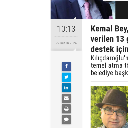
Kemal Bey,
10:13
verilen 13 
22 Kasım 2024
destek içi
Kılıçdaroğlu
temel atma tö
belediye başk