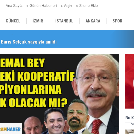
Ana Sayfa
Günün Haberleri
Arşiv
Sitene Ekle
GÜNCEL
İZMİR
İSTANBUL
ANKARA
SPOR
Barış Selçuk saygıyla anıldı
YEREL
SAĞLIK
EKONOMİ
POLİTİKA
Bu K