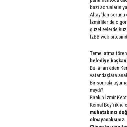
bazı sorunların y
Altay'dan sorunu
İzmirliler de o gö
güzel evlerde huz
İzBB web sitesinde
Temel atma tören
belediye başkanl
Bu lafları eden Ke
vatandaşlara anah
Bir sonraki aşama
mıydı?
Bırakın İzmir Ke
Kemal Bey'i ikna 
muhatabınız doğ
olmayacaksınız. 
Güven bu işin te