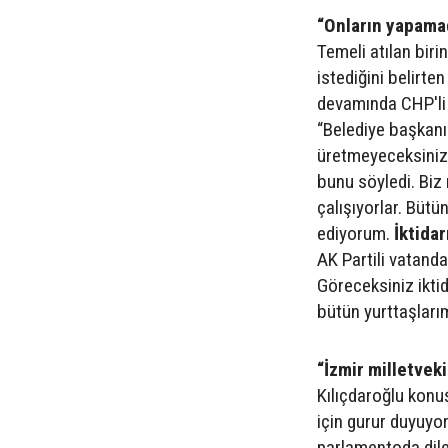
“Onların yapamad
Temeli atılan biri
istediğini belirt
devamında CHP'li b
“Belediye başkanı
üretmeyeceksiniz.
bunu söyledi. Biz
çalışıyorlar. Büt
ediyorum.
İktida
AK Partili vatanda
Göreceksiniz ikti
bütün yurttaşlarım
“İzmir milletvek
Kılıçdaroğlu konu
için gurur duyuyor
parlamentoda dile