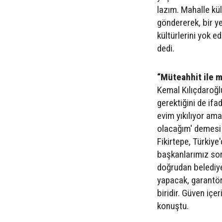
lazım. Mahalle kül
göndererek, bir ye
kültürlerini yok 
dedi.
“Müteahhit ile 
Kemal Kılıçdaroğ
gerektiğini de ifa
evim yıkılıyor am
olacağım' demesi 
Fikirtepe, Türkiye
başkanlarımız so
doğrudan belediye
yapacak, garantör
biridir. Güven içe
konuştu.