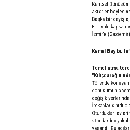
Kentsel Dönüşüm 
aktörler böylesine 
Başka bir deyişle
Formülü kapsam
İzmir'e (Gaziemir)
Kemal Bey bu laf
Temel atma tör
"Kılıçdaroğlu'n
Törende konuşan 
dönüşümün önemin
değişik yerlerinde
İmkanlar sınırlı o
Oturdukları evleri
standardını yakal
yaşandı. Bu acılar