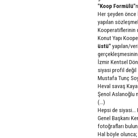
"Koop Formülü"
n
Her şeyden önce İ
yapılan sözleşmel
Kooperatiflerinin
Konut Yapı Kooper
üstü"
yapılan/ver
gerçekleşmesinin d
İzmir Kentsel Dön
siyasi profil değil
Mustafa Tunç Soy
Heval savaş Kaya
Şenol Aslanoğlu 
(...)
Hepsi de siyasi.
Genel Başkanı Kem
fotoğrafları bulun
Hal böyle olunca;