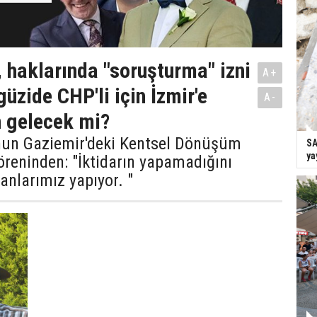
 haklarında "soruşturma" izni
A+
güzide CHP'li için İzmir'e
A-
n gelecek mi?
'nun Gaziemir'deki Kentsel Dönüşüm
SA
ya
reninden: "İktidarın yapamadığını
anlarımız yapıyor. "