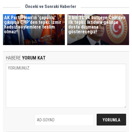
Önceki ve Sonraki Haberler
AK Partili İnan'ın 'çapulcu'
3 bin TL'lik bütçeye CHP’den
çıkışına CHP'den tepki: İzmir
ilk tepki: İktidara gelince
hadsiz söylemlere teslim
dosta düşmana
olmaz!
göstereceğiz!
HABERE
YORUM KAT