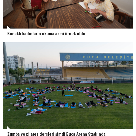
Konaklı kadınların okuma azmi örnek oldu
Zumba ve pilates dersleri şimdi Buca Arena Stadı’nda