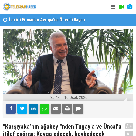
İzmirli Firmadan Avrupa’da Önemli Başarı
Özel Okulla
Devlet Oku
20:44
16 Ocak 2026
"Karşıyaka’nın ağabeyi"nden Tugay'a ve Ünsal'a
A+
itilaf çağrısı: Kavga edecek, kaybedecek
A-