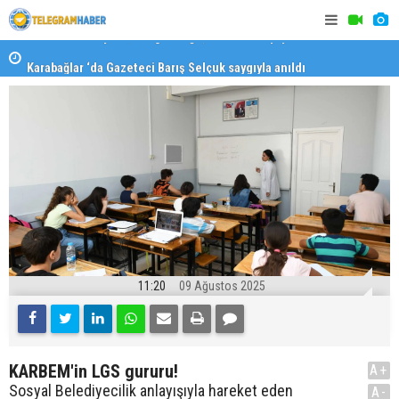
Karabağlar ‘da Gazeteci Barış Selçuk saygıyla anıldı
Konaklı ka
11:20
09 Ağustos 2025
KARBEM'in LGS gururu!
A+
Sosyal Belediyecilik anlayışıyla hareket eden
A-