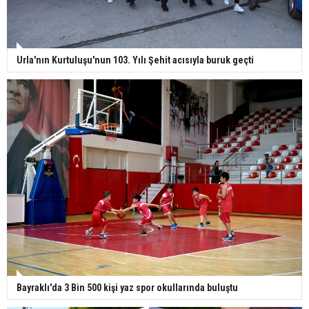
Urla'nın Kurtuluşu'nun 103. Yılı Şehit acısıyla buruk geçti
Bayraklı'da 3 Bin 500 kişi yaz spor okullarında buluştu