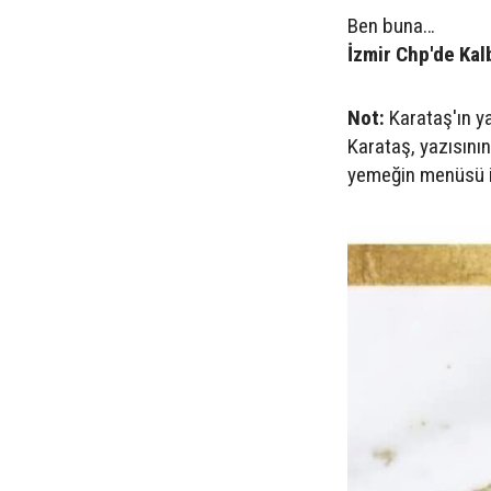
Ben buna…
İzmir Chp'de Kal
Not:
Karataş'ın y
Karataş, yazısını
yemeğin menüsü ile