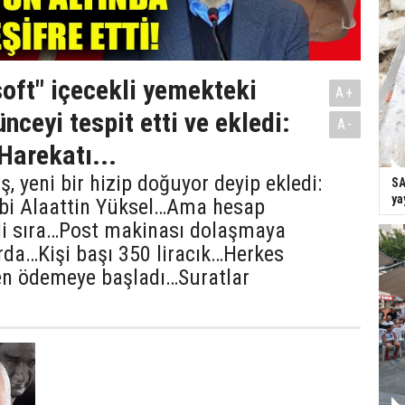
soft" içecekli yemekteki
A+
nceyi tespit etti ve ekledi:
A-
Harekatı...
, yeni bir hizip doğuyor deyip ekledi:
SA
ya
bi Alaattin Yüksel…Ama hesap
i sıra…Post makinası dolaşmaya
rda…Kişi başı 350 liracık…Herkes
en ödemeye başladı…Suratlar