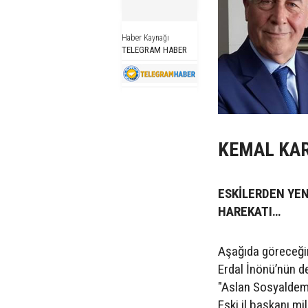
Haber Kaynağı
TELEGRAM HABER
KEMAL KA
ESKİLERDEN YEN
HAREKATI…
Aşağıda göreceği
Erdal İnönü’nün de
"Aslan Sosyaldem
Eski il başkanı mi