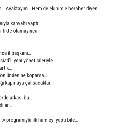
e…
… Ayaktayım… Hem de ekibimle beraber diyen
ıyla kahvaltı yaptı…
rlikte olamayınca…
önce il başkanı…
siad'lı yeni yöneticileriyle…
artık…
 gönlünden ne koparsa…
liği kapmaya çalışacaklar…
erde arkası bu…
lılar…
k tv programıyla ilk hamleyi yaptı bile…