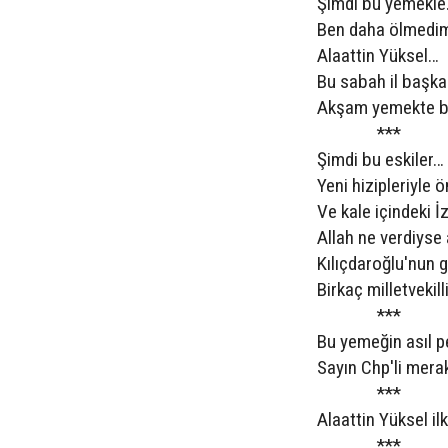
Şimdi bu yemekl
Ben daha ölmedim
Alaattin Yüksel…
Bu sabah il başkan
Akşam yemekte bi
***
Şimdi bu eskiler…
Yeni hizipleriyle 
Ve kale içindeki İz
Allah ne verdiyse 
Kılıçdaroğlu'nun
Birkaç milletvekil
***
Bu yemeğin asıl p
Sayın Chp'li merak
***
Alaattin Yüksel il
***