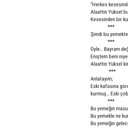
“Herkes kesesinde
Alaattin Yüksel b
Kesesinden bir ku
***
Şimdi bu yemekte 
***
Öyle… Bayram deği
Eniştem beni niy
Alaattin Yüksel k
***
Anlatayım;
Eski kafasına göre
kurmuş… Eski çob
***
Bu yemeğin masum
Bu yemekle ne kum
Bu yemeğin gelece