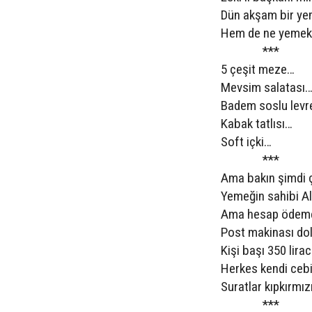
Dün akşam bir ye
Hem de ne yemek 
***
5 çeşit meze…
Mevsim salatası
Badem soslu levre
Kabak tatlısı…
Soft içki…
***
Ama bakın şimdi 
Yemeğin sahibi Al
Ama hesap ödemey
Post makinası do
Kişi başı 350 lira
Herkes kendi ceb
Suratlar kıpkırmız
***