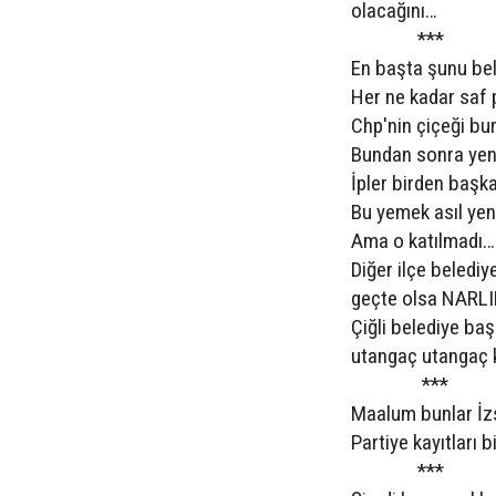
olacağını…
***
En başta şunu bel
Her ne kadar saf 
Chp'nin çiçeği bu
Bundan sonra yeni
İpler birden başka
Bu yemek asıl yen
Ama o katılmadı…
Diğer ilçe beledi
geçte olsa NARLID
Çiğli belediye b
utangaç utangaç k
***
Maalum bunlar İz
Partiye kayıtları 
***