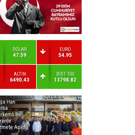
DOLAR
EURO
47.59
54.95
ALTIN
BIST 100
6490.43
13798.82
şa Han
İnsan En Çok
rba
Açamadığı
rkemli Bir
Kapıları
renle
Hatırlar
zmete Açıldı