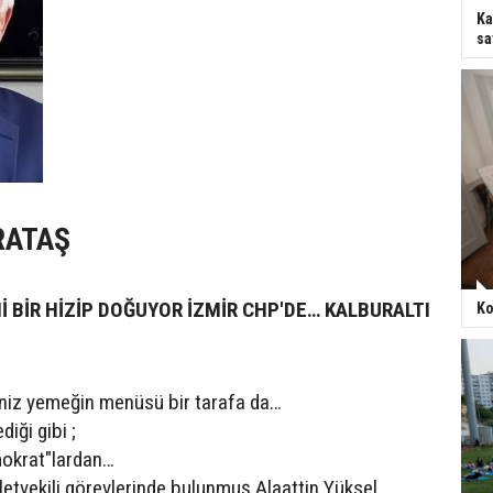
Ka
sa
RATAŞ
İ BİR HİZİP DOĞUYOR İZMİR CHP'DE… KALBURALTI
Ko
niz yemeğin menüsü bir tarafa da…
diği gibi ;
okrat"lardan…
lletvekili görevlerinde bulunmuş Alaattin Yüksel…