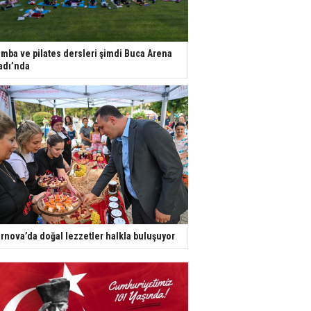
mba ve pilates dersleri şimdi Buca Arena
adı’nda
rnova’da doğal lezzetler halkla buluşuyor