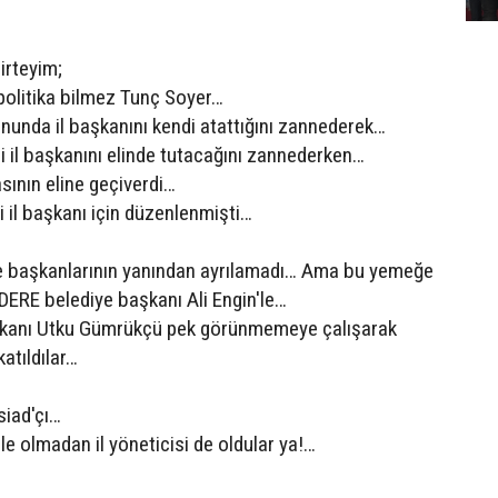
irteyim;
politika bilmez Tunç Soyer…
rnunda il başkanını kendi atattığını zannederek…
 il başkanını elinde tutacağını zannederken…
sının eline geçiverdi…
i il başkanı için düzenlenmişti…
ye başkanlarının yanından ayrılamadı… Ama bu yemeğe
ERE belediye başkanı Ali Engin'le…
aşkanı Utku Gümrükçü pek görünmemeye çalışarak
atıldılar…
siad'çı…
bile olmadan il yöneticisi de oldular ya!…