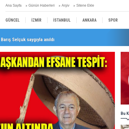
Ana Sayfa
Günün Haberleri
Arşiv
Sitene Ekle
GÜNCEL
İZMİR
İSTANBUL
ANKARA
SPOR
Barış Selçuk saygıyla anıldı
YEREL
SAĞLIK
EKONOMİ
POLİTİKA
Bu K