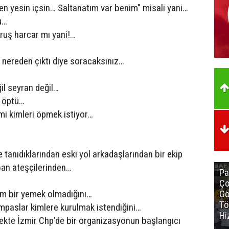
n yesin içsin… Saltanatım var benim" misali yani…
u…
ruş harcar mı yani!…
nereden çıktı diye soracaksınız…
l seyran değil…
e öptü…
imi kimleri öpmek istiyor…
 tanıdıklarından eski yol arkadaşlarından bir ekip
an ateşçilerinden…
Pa
Ço
 bir yemek olmadığını…
Gö
Tö
paslar kimlere kurulmak istendiğini…
Hi
kte İzmir Chp'de bir organizasyonun başlangıcı