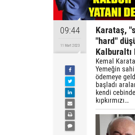
Karataş, "
09:44
"hard" düşü
11 Mart 2023
Kalburaltı 
Kemal Karataş
Yemeğin sahi
ödemeye geld
başladı arala
kendi cebind
kıpkırmızı…