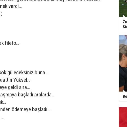
mek verdi…
;
Zu
St
…
k fileto…
çok güleceksiniz buna…
aattin Yüksel…
e geldi sıra…
laşmaya başladı aralarda…
Bo
cık…
inden ödemeye başladı…
ı…