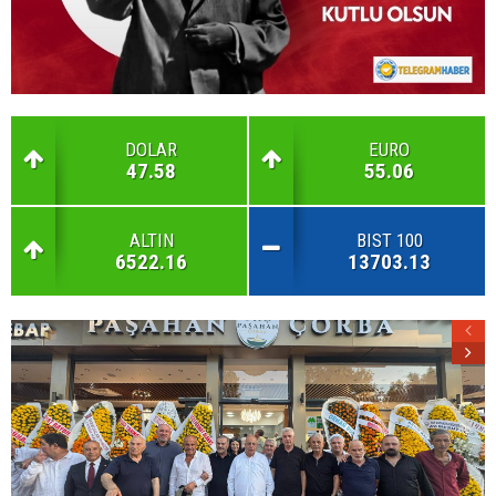
DOLAR
EURO
47.58
55.06
ALTIN
BIST 100
6522.16
13703.13