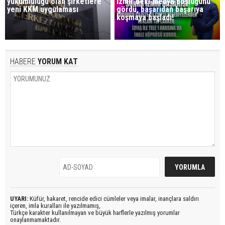
yükümlülüğü olan şirketlere
İzmir'deki medya boşluğunu
yeni KKM uygulaması
gördü, başarıdan başarıya
koşmaya başladı!
HABERE
YORUM KAT
UYARI:
Küfür, hakaret, rencide edici cümleler veya imalar, inançlara saldırı
içeren, imla kuralları ile yazılmamış,
Türkçe karakter kullanılmayan ve büyük harflerle yazılmış yorumlar
onaylanmamaktadır.