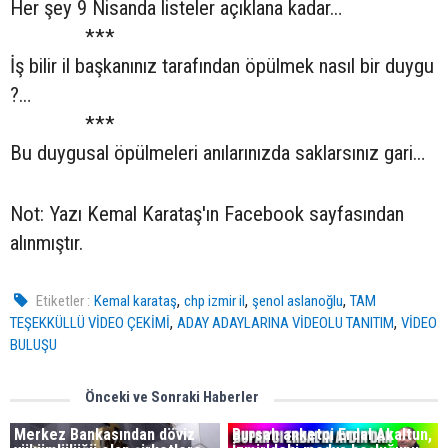
Her şey 9 Nisanda listeler açıklana kadar…
***
İş bilir il başkanınız tarafından öpülmek nasıl bir duygu
?…
***
Bu duygusal öpülmeleri anılarınızda saklarsınız gari…
Not: Yazı Kemal Karataş'ın Facebook sayfasından
alınmıştır.
,
,
,
Etiketler :
Kemal karataş
chp izmir il
şenol aslanoğlu
TAM
,
,
TEŞEKKÜLLÜ VİDEO ÇEKİMİ
ADAY ADAYLARINA VİDEOLU TANITIM
VİDEO
BULUŞU
Önceki ve Sonraki Haberler
Merkez Bankasından döviz
Bursalı anketçi Erdal Akaltun,