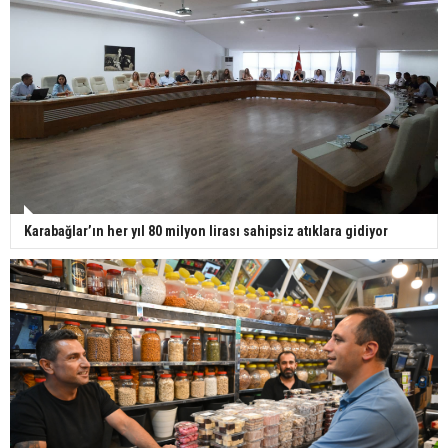
Karabağlar’ın her yıl 80 milyon lirası sahipsiz atıklara gidiyor