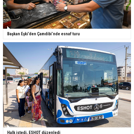
Başkan Eşki’den Çamdibi’nde esnaf turu
Halk istedi, ESHOT düzenledi