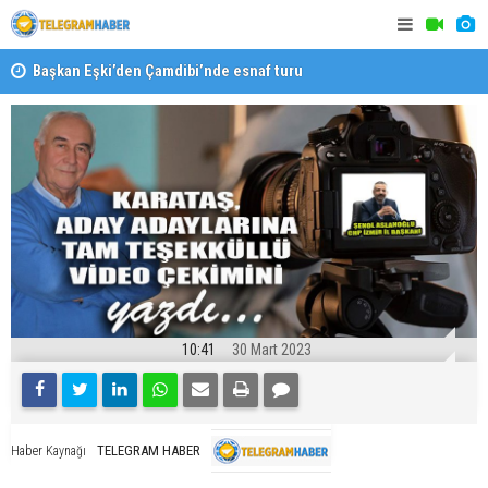
Başkan Eşki’den Çamdibi’nde esnaf turu
Halk isted
10:41
30 Mart 2023
TELEGRAM HABER
Haber Kaynağı