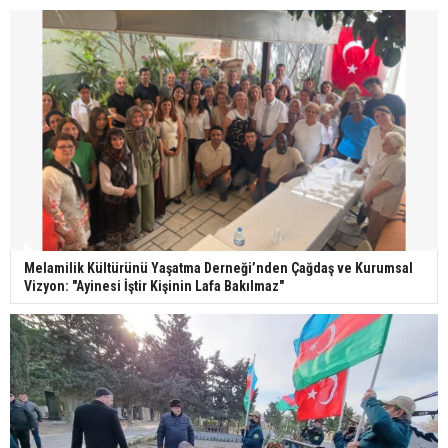
Melamilik Kültürünü Yaşatma Derneği’nden Çağdaş ve Kurumsal
Vizyon: "Ayinesi İştir Kişinin Lafa Bakılmaz"