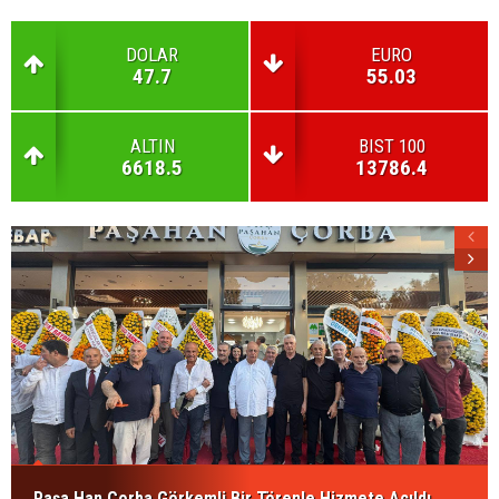
DOLAR
EURO
47.7
55.03
ALTIN
BIST 100
6618.5
13786.4
Paşa Han Çorba Görkemli Bir Törenle Hizmete Açıldı