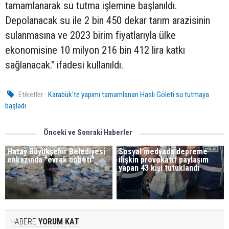
tamamlanarak su tutma işlemine başlanıldı.
Depolanacak su ile 2 bin 450 dekar tarım arazisinin
sulanmasına ve 2023 birim fiyatlarıyla ülke
ekonomisine 10 milyon 216 bin 412 lira katkı
sağlanacak." ifadesi kullanıldı.
Etiketler :
Karabük'te yapımı tamamlanan Haslı Göleti su tutmaya
başladı
Önceki ve Sonraki Haberler
Hatay Büyükşehir Belediyesi
Sosyal medyada depreme
enkazında "evrak nöbeti"
ilişkin provokatif paylaşım
yapan 43 kişi tutuklandı
HABERE
YORUM KAT