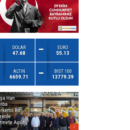
DOLAR
EURO
47.68
55.13
ALTIN
BIST 100
6659.71
13779.39
şa Han
İnsan En Çok
rba
Açamadığı
rkemli Bir
Kapıları
renle
Hatırlar
zmete Açıldı