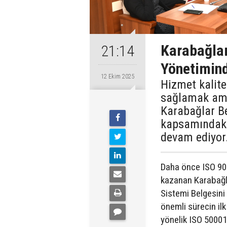
Karabağlar
21:14
Yönetimind
12 Ekim 2025
Hizmet kalites
sağlamak ama
Karabağlar Be
kapsamındaki
devam ediyor
Daha önce ISO 900
kazanan Karabağla
Sistemi Belgesini
önemli sürecin il
yönelik ISO 50001 