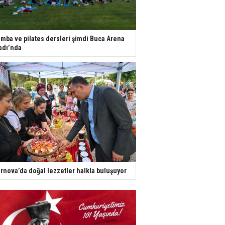
mba ve pilates dersleri şimdi Buca Arena
adı’nda
rnova’da doğal lezzetler halkla buluşuyor