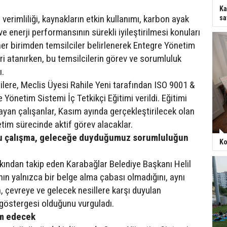
Ka
i verimliliği, kaynakların etkin kullanımı, karbon ayak
sa
 ve enerji performansının sürekli iyileştirilmesi konuları
 her birimden temsilciler belirlenerek Entegre Yönetim
ri atanırken, bu temsilcilerin görev ve sorumluluk
ı.
ilere, Meclis Üyesi Rahile Yeni tarafından ISO 9001 &
Yönetim Sistemi İç Tetkikçi Eğitimi verildi. Eğitimi
yan çalışanlar, Kasım ayında gerçekleştirilecek olan
etim sürecinde aktif görev alacaklar.
u çalışma, geleceğe duyduğumuz sorumluluğun
Ko
akından takip eden Karabağlar Belediye Başkanı Helil
nın yalnızca bir belge alma çabası olmadığını, aynı
çevreye ve gelecek nesillere karşı duyulan
göstergesi olduğunu vurguladı.
am edecek