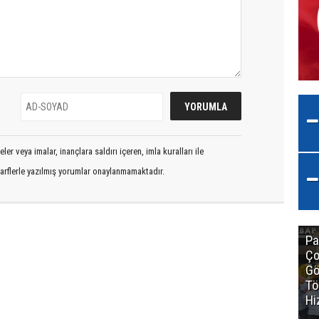
er veya imalar, inançlara saldırı içeren, imla kuralları ile
arflerle yazılmış yorumlar onaylanmamaktadır.
Pa
Ço
Gö
Tö
Hi