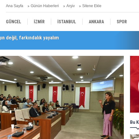
Ana Sayfa
Günün Haberleri
Arşiv
Sitene Ekle
GÜNCEL
İZMİR
İSTANBUL
ANKARA
SPOR
Barış Selçuk saygıyla anıldı
YEREL
SAĞLIK
EKONOMİ
POLİTİKA
Bu K