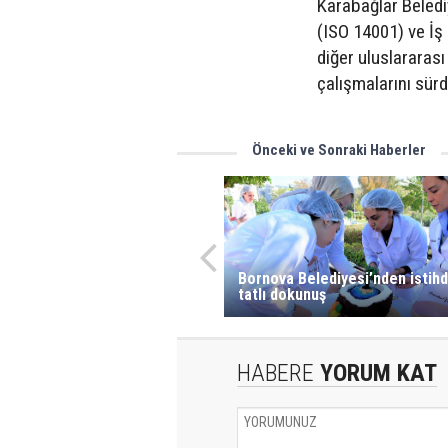
Karabağlar Beled
(ISO 14001) ve İş
diğer uluslararas
çalışmalarını sür
Önceki ve Sonraki Haberler
Bornova Belediyesi’nden istih
tatlı dokunuş
HABERE
YORUM KAT