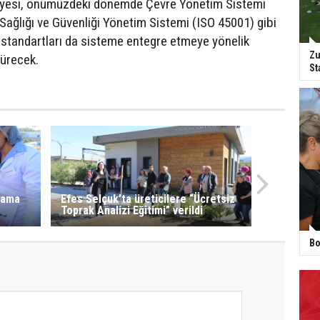
iyesi, önümüzdeki dönemde Çevre Yönetim Sistemi
 Sağlığı ve Güvenliği Yönetim Sistemi (ISO 45001) gibi
ı standartları da sisteme entegre etmeye yönelik
Zu
dürecek.
St
dama
Efes Selçuk’ta üreticilere “Ücretsiz
Toprak Analizi Eğitimi” verildi
Bo