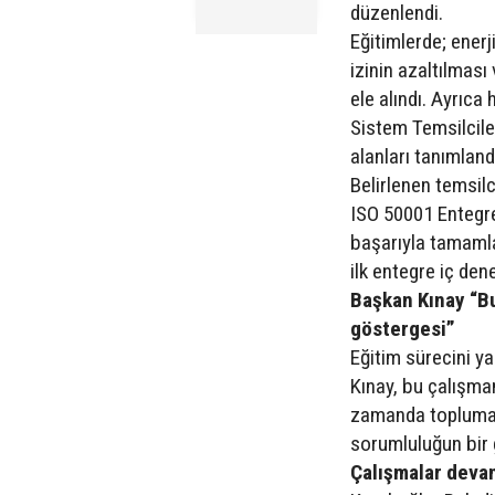
düzenlendi.
Eğitimlerde; enerj
izinin azaltılması
ele alındı. Ayrıca
Sistem Temsilcile
alanları tanımland
Belirlenen temsilc
ISO 50001 Entegre 
başarıyla tamamla
ilk entegre iç den
Başkan Kınay “B
göstergesi”
Eğitim sürecini y
Kınay, bu çalışma
zamanda topluma, 
sorumluluğun bir 
Çalışmalar dev