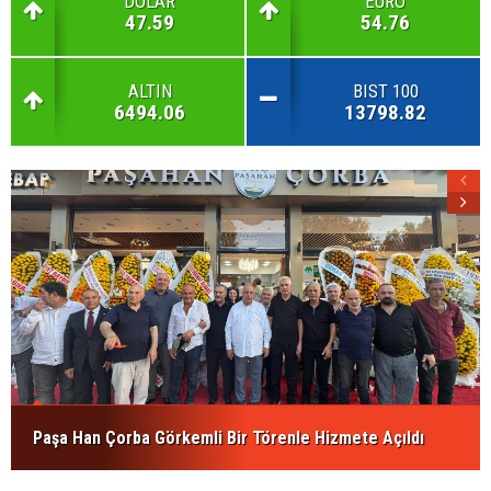
DOLAR
EURO
47.59
54.76
ALTIN
BIST 100
6494.06
13798.82
Paşa Han Çorba Görkemli Bir Törenle Hizmete Açıldı