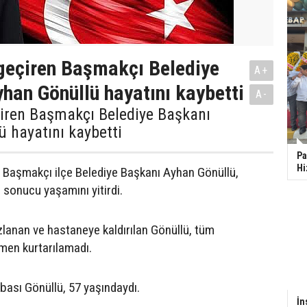
 geçiren Başmakçı Belediye
A+
han Gönüllü hayatını kaybetti
A-
çiren Başmakçı Belediye Başkanı
 hayatını kaybetti
Pa
Hi
 Başmakçı ilçe Belediye Başkanı Ayhan Gönüllü,
i sonucu yaşamını yitirdi.
ızlanan ve hastaneye kaldırılan Gönüllü, tüm
men kurtarılamadı.
abası Gönüllü, 57 yaşındaydı.
İn