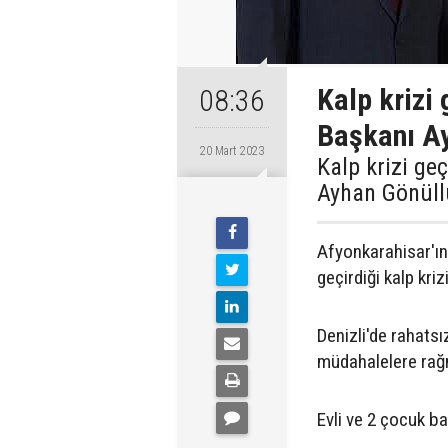
Kalp krizi
08:36
Başkanı Ay
20 Mart 2023
Kalp krizi ge
Ayhan Gönüllü
Afyonkarahisar'ın
geçirdiği kalp kriz
Denizli'de rahats
müdahalelere rağ
Evli ve 2 çocuk b