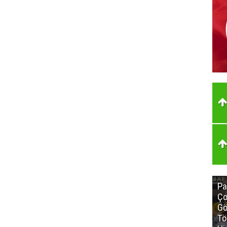
Pa
Ço
Gö
Tö