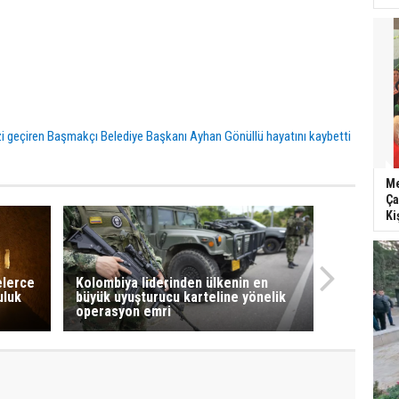
zi geçiren Başmakçı Belediye Başkanı Ayhan Gönüllü hayatını kaybetti
Me
Ça
Ki
elerce
Kolombiya liderinden ülkenin en
uluk
büyük uyuşturucu karteline yönelik
operasyon emri