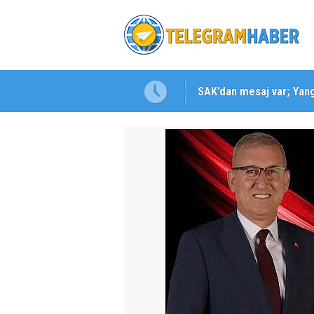
SAK’dan mesaj var; Yangı
Karabağlar ‘da Gazeteci 