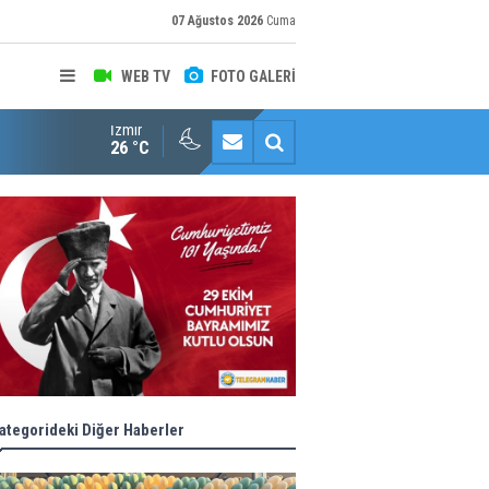
07 Ağustos 2026
Cuma
WEB TV
FOTO GALERİ
İzmir
Konaklı kadınların okuma azmi örnek oldu
26 °C
ategorideki Diğer Haberler