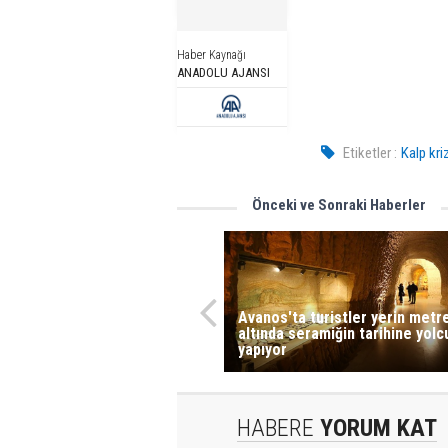
Haber Kaynağı
ANADOLU AJANSI
Etiketler :
Kalp kri
Önceki ve Sonraki Haberler
Avanos'ta turistler yerin metr
altında seramiğin tarihine yolc
yapıyor
HABERE
YORUM KAT