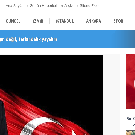
Ana Sayfa
Günün Haberleri
Arşiv
Sitene Ekle
GÜNCEL
İZMİR
İSTANBUL
ANKARA
SPOR
n değil, farkındalık yayalım
YEREL
SAĞLIK
EKONOMİ
POLİTİKA
Barış Selçuk saygıyla anıldı
Bu K