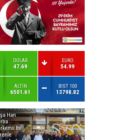
DOLAR
EURO
47.69
54.99
ALTIN
BIST 100
6501.61
13798.82
şa Han
İnsan En Çok
rba
Açamadığı
rkemli Bir
Kapıları
renle
Hatırlar