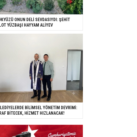
KYÜZÜ ONUN DELİ SEVDASIYDI: ŞEHİT
LOT YÜZBAŞI HAYYAM ALİYEV
LEDİYELERDE BİLİMSEL YÖNETİM DEVRİMİ:
RAF BİTECEK, HİZMET HIZLANACAK!