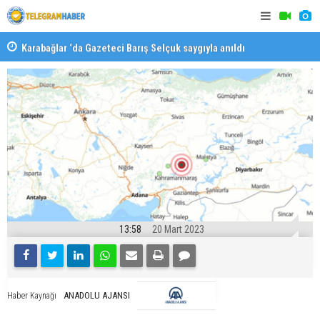
Karabağlar ‘da Gazeteci Barış Selçuk saygıyla anıldı
Konaklı ka
13:58
20 Mart 2023
ANADOLU AJANSI
Haber Kaynağı