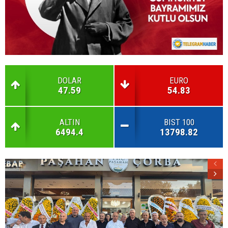
DOLAR
EURO
47.59
54.83
ALTIN
BIST 100
6494.4
13798.82