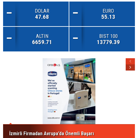
DOLAR
EURO
47.68
55.13
ALTIN
BIST 100
6659.71
13779.39
İzmirli Firmadan Avrupa’da Önemli Başarı