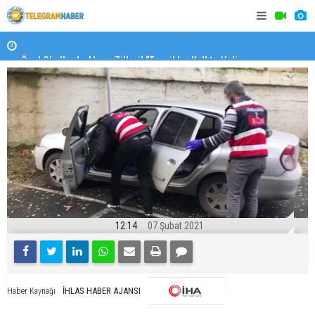
Özel Okullarda Alarm Zilleri! "Teşvikler Kalktı, Veli
"Toprağını
Devlet Okuluna Yöneldi"
12:14
07 Şubat 2021
İHLAS HABER AJANSI
Haber Kaynağı