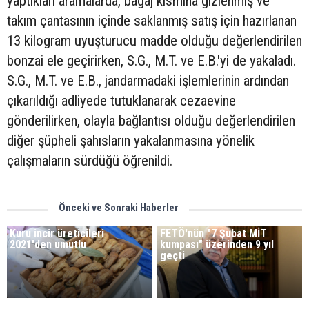
yaptıkları aramalarda, bagaj kısmına gizlenmiş ve
takım çantasının içinde saklanmış satış için hazırlanan
13 kilogram uyuşturucu madde olduğu değerlendirilen
bonzai ele geçirirken, S.G., M.T. ve E.B.'yi de yakaladı.
S.G., M.T. ve E.B., jandarmadaki işlemlerinin ardından
çıkarıldığı adliyede tutuklanarak cezaevine
gönderilirken, olayla bağlantısı olduğu değerlendirilen
diğer şüpheli şahısların yakalanmasına yönelik
çalışmaların sürdüğü öğrenildi.
Önceki ve Sonraki Haberler
Kuru incir üreticileri
FETÖ'nün "7 Şubat MİT
2021'den umutlu
kumpası" üzerinden 9 yıl
geçti