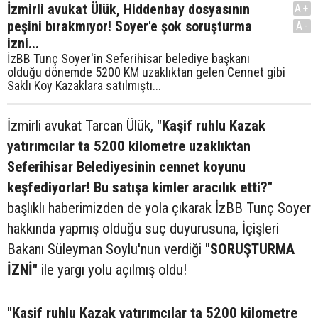
İzmirli avukat Ülük, Hiddenbay dosyasının
A+
peşini bırakmıyor! Soyer'e şok soruşturma
A-
izni...
İzBB Tunç Soyer'in Seferihisar belediye başkanı
olduğu dönemde 5200 KM uzaklıktan gelen Cennet gibi
Saklı Koy Kazaklara satılmıştı...
İzmirli avukat Tarcan Ülük,
"Kaşif ruhlu Kazak
yatırımcılar ta 5200 kilometre uzaklıktan
Seferihisar Belediyesinin cennet koyunu
keşfediyorlar! Bu satışa kimler aracılık etti?"
başlıklı haberimizden de yola çıkarak İzBB Tunç Soyer
hakkında yapmış olduğu suç duyurusuna, İçişleri
Bakanı Süleyman Soylu'nun verdiği
"SORUŞTURMA
İZNİ"
ile yargı yolu açılmış oldu!
"Kaşif ruhlu Kazak yatırımcılar ta 5200 kilometre