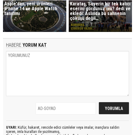
Apple'dan, yeni ürünleri
Karataş, Soyerin bir tek kalıcı
iPhone 14 ve Apple Watch
eserini gördünüz mü? dedi ve
tanıtımı
ekledi: Aslında bu sahnenin
çöküşü değil…
HABERE
YORUM KAT
UYARI:
Küfür, hakaret, rencide edici cümleler veya imalar, inançlara saldırı
içeren, imla kuralları ile yazılmamış,