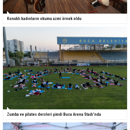
Konaklı kadınların okuma azmi örnek oldu
Zumba ve pilates dersleri şimdi Buca Arena Stadı’nda