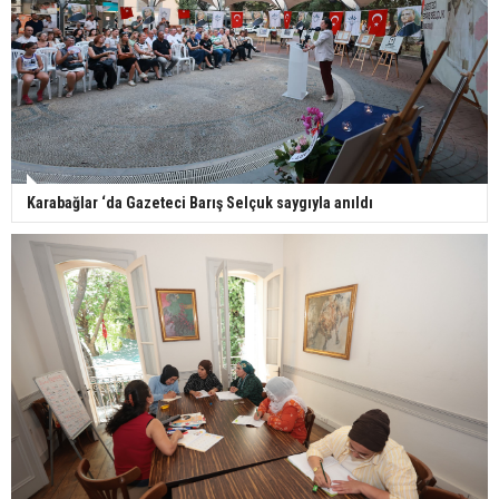
Karabağlar ‘da Gazeteci Barış Selçuk saygıyla anıldı