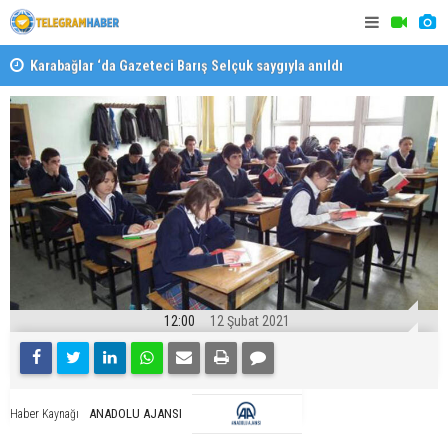
Karabağlar ‘da Gazeteci Barış Selçuk saygıyla anıldı
Konaklı ka
12:00
12 Şubat 2021
ANADOLU AJANSI
Haber Kaynağı