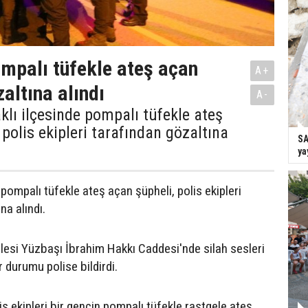
ompalı tüfekle ateş açan
A+
altına alındı
A-
aklı ilçesinde pompalı tüfekle ateş
 polis ekipleri tarafından gözaltına
SA
ya
 pompalı tüfekle ateş açan şüpheli, polis ekipleri
na alındı.
si Yüzbaşı İbrahim Hakkı Caddesi'nde silah sesleri
 durumu polise bildirdi.
s ekipleri bir gencin pompalı tüfekle rastgele ateş