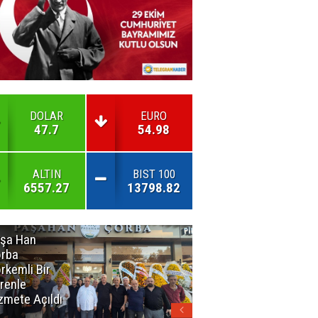
DOLAR
EURO
47.7
54.98
ALTIN
BIST 100
6557.27
13798.82
şa Han
İnsan En Çok
rba
Açamadığı
rkemli Bir
Kapıları
renle
Hatırlar
zmete Açıldı