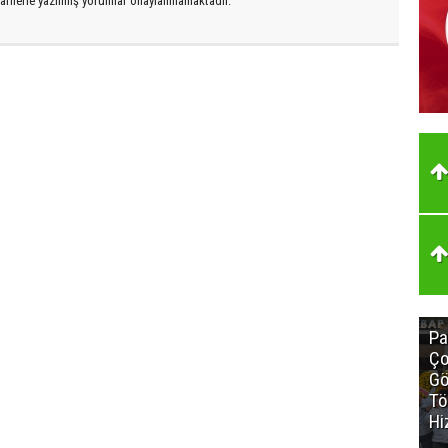
arflerle yazılmış yorumlar onaylanmamaktadır.
Pa
Ço
Gö
Tö
Hi