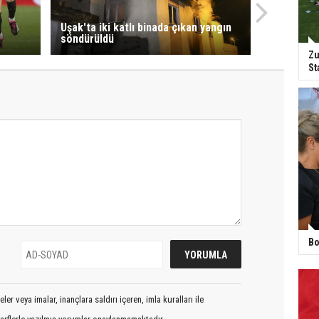
Uşak'ta iki katlı binada çıkan yangın
söndürüldü
Zu
St
Bo
er veya imalar, inançlara saldırı içeren, imla kuralları ile