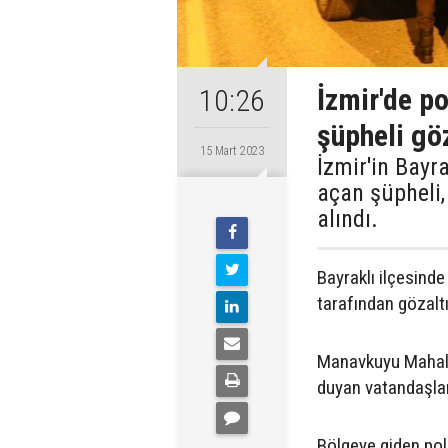
İzmir'de p
10:26
şüpheli göz
15 Mart 2023
İzmir'in Bayr
açan şüpheli,
alındı.
Bayraklı ilçesinde
tarafından gözaltı
Manavkuyu Mahalle
duyan vatandaşlar
Bölgeye giden poli