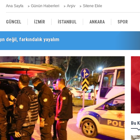
Ana Sayfa
Günün Haberleri
Arşiv
Sitene Ekle
GÜNCEL
İZMİR
İSTANBUL
ANKARA
SPOR
Barış Selçuk saygıyla anıldı
YEREL
SAĞLIK
EKONOMİ
POLİTİKA
Bu K