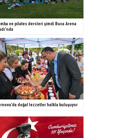
mba ve pilates dersleri şimdi Buca Arena
adı’nda
rnova’da doğal lezzetler halkla buluşuyor