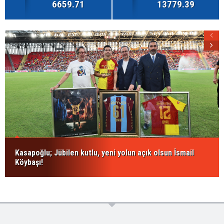
6659.71
13779.39
Kasapoğlu; Jübilen kutlu, yeni yolun açık olsun İsmail
Köybaşı!