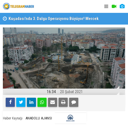
il
Kuşadası'nda 3. Dalga Operasyonu Büyüyor! Mercek
İzmirli Fi
Altındaki Dosya: 2023 İmar Planları
16:34
20 Şubat 2021
ANADOLU AJANSI
Haber Kaynağı