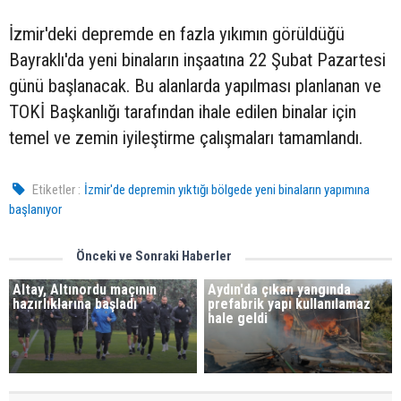
İzmir'deki depremde en fazla yıkımın görüldüğü
Bayraklı'da yeni binaların inşaatına 22 Şubat Pazartesi
günü başlanacak. Bu alanlarda yapılması planlanan ve
TOKİ Başkanlığı tarafından ihale edilen binalar için
temel ve zemin iyileştirme çalışmaları tamamlandı.
Etiketler :
İzmir'de depremin yıktığı bölgede yeni binaların yapımına
başlanıyor
Önceki ve Sonraki Haberler
Altay, Altınordu maçının
Aydın'da çıkan yangında
hazırlıklarına başladı
prefabrik yapı kullanılamaz
hale geldi