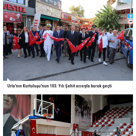
Urla'nın Kurtuluşu'nun 103. Yılı Şehit acısıyla buruk geçti