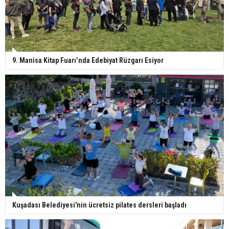
9. Manisa Kitap Fuarı’nda Edebiyat Rüzgarı Esiyor
Kuşadası Belediyesi'nin ücretsiz pilates dersleri başladı