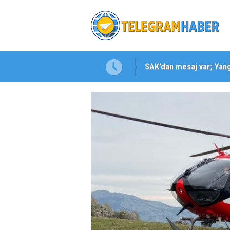
SAK’dan mesaj var; Yangı
Karabağlar ‘da Gazeteci 