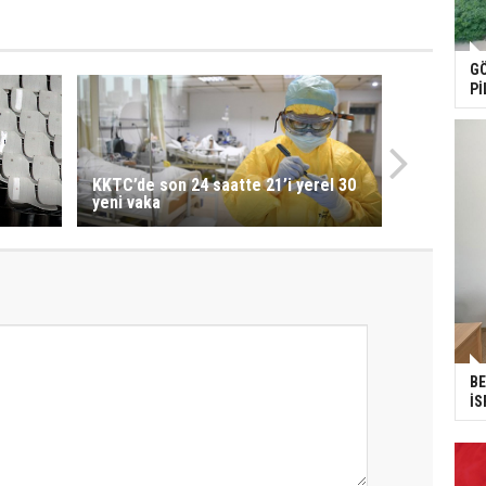
GÖ
Pİ
KKTC’de son 24 saatte 21’i yerel 30
yeni vaka
BE
İS