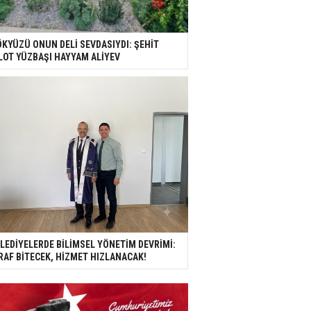
KYÜZÜ ONUN DELİ SEVDASIYDI: ŞEHİT
LOT YÜZBAŞI HAYYAM ALİYEV
LEDİYELERDE BİLİMSEL YÖNETİM DEVRİMİ:
RAF BİTECEK, HİZMET HIZLANACAK!