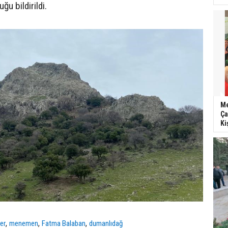
ğu bildirildi.
Me
Ça
Ki
,
,
,
er
menemen
Fatma Balaban
dumanlıdağ