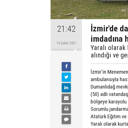
İzmir'de d
21:42
imdadına h
13 Şubat 2021
Yaralı olarak
alındığı ve g
İzmir'in Menemen 
ambulansıyla hast
Dumanlıdağ mevki
(50) adlı vatandaş
bölgeye karayolu 
Sorumlu jandarma 
Atatürk Eğitim ve
Yaralı olarak kurta