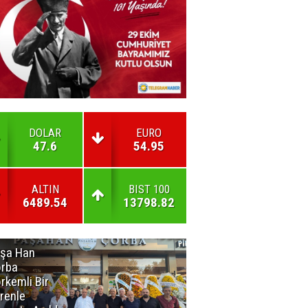
DOLAR
EURO
47.6
54.95
ALTIN
BIST 100
6489.54
13798.82
şa Han
İnsan En Çok
rba
Açamadığı
rkemli Bir
Kapıları
renle
Hatırlar