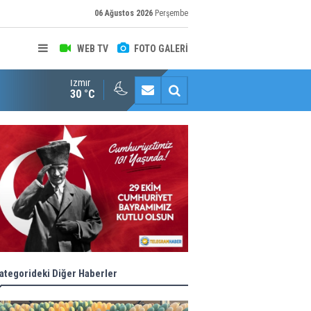
06 Ağustos 2026
Perşembe
WEB TV
FOTO GALERİ
İzmir
Konaklı kadınların okuma azmi örnek oldu
30 °C
ategorideki Diğer Haberler