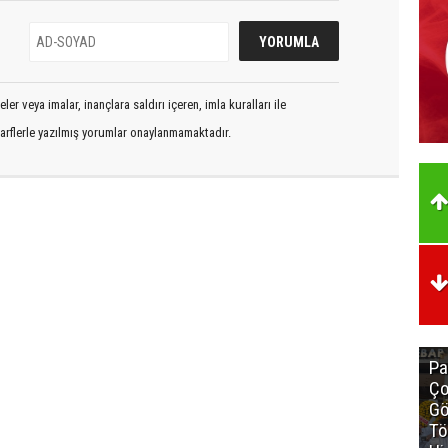
er veya imalar, inançlara saldırı içeren, imla kuralları ile
arflerle yazılmış yorumlar onaylanmamaktadır.
Pa
Ço
Gö
Tö