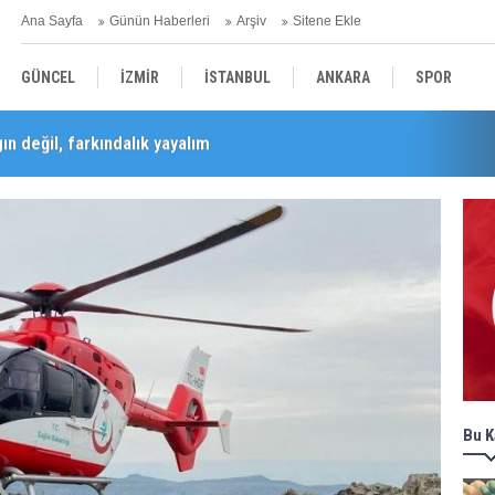
Ana Sayfa
Günün Haberleri
Arşiv
Sitene Ekle
GÜNCEL
İZMİR
İSTANBUL
ANKARA
SPOR
n değil, farkındalık yayalım
Barış Selçuk saygıyla anıldı
YEREL
SAĞLIK
EKONOMİ
POLİTİKA
Bu K