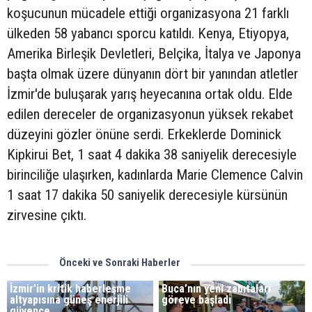
koşucunun mücadele ettiği organizasyona 21 farklı
ülkeden 58 yabancı sporcu katıldı. Kenya, Etiyopya,
Amerika Birleşik Devletleri, Belçika, İtalya ve Japonya
başta olmak üzere dünyanın dört bir yanından atletler
İzmir'de buluşarak yarış heyecanına ortak oldu. Elde
edilen dereceler de organizasyonun yüksek rekabet
düzeyini gözler önüne serdi. Erkeklerde Dominick
Kipkirui Bet, 1 saat 4 dakika 38 saniyelik derecesiyle
birinciliğe ulaşırken, kadınlarda Marie Clemence Calvin
1 saat 17 dakika 50 saniyelik derecesiyle kürsünün
zirvesine çıktı.
Önceki ve Sonraki Haberler
İzmir’in kritik haberleşme
Buca’nın yeni zabıtaları
altyapısına güneş enerjili
göreve başladı
güvence