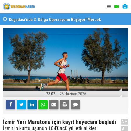
il
Kuşadası'nda 3. Dalga Operasyonu Büyüyor! Mercek
İzmirli Fi
Altındaki Dosya: 2023 İmar Planları
23:02
25 Haziran 2026
İzmir Yarı Maratonu için kayıt heyecanı başladı
A+
İzmir’in kurtuluşunun 104’üncü yılı etkinlikleri
A-