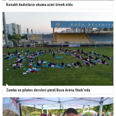
Konaklı kadınların okuma azmi örnek oldu
Zumba ve pilates dersleri şimdi Buca Arena Stadı’nda