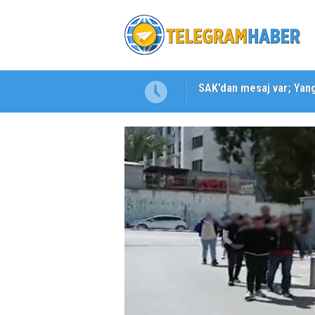
SAK’dan mesaj var; Yangı
Karabağlar ‘da Gazeteci 