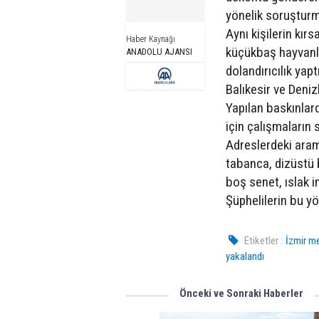
yönelik soruşturm
Aynı kişilerin kır
Haber Kaynağı
küçükbaş hayvanla
ANADOLU AJANSI
dolandırıcılık yapt
Balıkesir ve Deniz
Yapılan baskınlard
için çalışmaların 
Adreslerdeki arama
tabanca, dizüstü b
boş senet, ıslak i
Şüphelilerin bu yö
Etiketler :
İzmir me
yakalandı
Önceki ve Sonraki Haberler