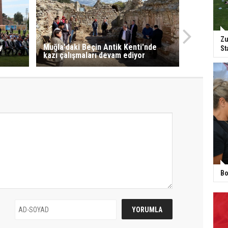
Zu
y
Muğla'daki Beçin Antik Kenti'nde
St
kazı çalışmaları devam ediyor
Bo