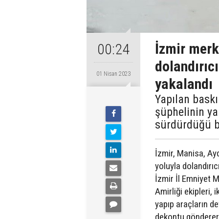
İzmir merk
00:24
dolandırıc
01 Nisan 2023
yakalandı
Yapılan baskı
şüphelinin ya
sürdürdüğü be
İzmir, Manisa, Ayd
yoluyla dolandırıcı
İzmir İl Emniyet 
Amirliği ekipleri,
yapıp araçların de
dekontu göndererek