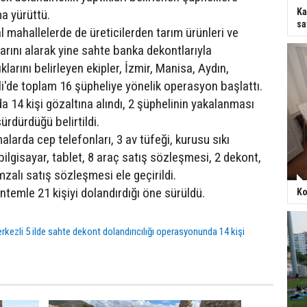
Ka
a yürüttü.
sa
sal mahallelerde de üreticilerden tarım ürünleri ve
rını alarak yine sahte banka dekontlarıyla
ıklarını belirleyen ekipler, İzmir, Manisa, Aydın,
li'de toplam 16 şüpheliye yönelik operasyon başlattı.
a 14 kişi gözaltına alındı, 2 şüphelinin yakalanması
sürdürdüğü belirtildi.
larda cep telefonları, 3 av tüfeği, kurusu sıkı
ilgisayar, tablet, 8 araç satış sözleşmesi, 2 dekont,
mzalı satış sözleşmesi ele geçirildi.
ntemle 21 kişiyi dolandırdığı öne sürüldü.
Ko
rkezli 5 ilde sahte dekont dolandırıcılığı operasyonunda 14 kişi