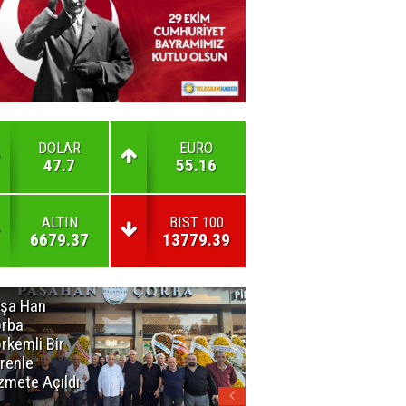
DOLAR
EURO
47.7
55.16
ALTIN
BIST 100
6679.37
13779.39
şa Han
İnsan En Çok
rba
Açamadığı
rkemli Bir
Kapıları
renle
Hatırlar
zmete Açıldı