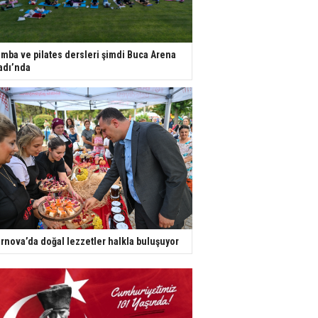
mba ve pilates dersleri şimdi Buca Arena
adı’nda
rnova’da doğal lezzetler halkla buluşuyor