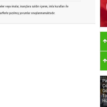
er veya imalar, inançlara saldırı içeren, imla kuralları ile
arflerle yazılmış yorumlar onaylanmamaktadır.
Pa
Ço
Gö
Tö
Hi