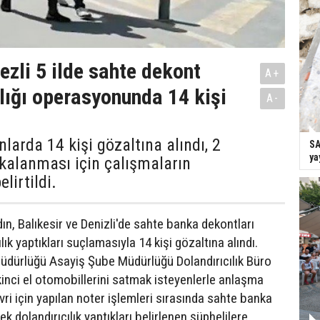
ezli 5 ilde sahte dekont
A+
ılığı operasyonunda 14 kişi
A-
nlarda 14 kişi gözaltına alındı, 2
SA
ya
kalanması için çalışmaların
lirtildi.
ın, Balıkesir ve Denizli'de sahte banka dekontları
lık yaptıkları suçlamasıyla 14 kişi gözaltına alındı.
Müdürlüğü Asayiş Şube Müdürlüğü Dolandırıcılık Büro
 ikinci el otomobillerini satmak isteyenlerle anlaşma
vri için yapılan noter işlemleri sırasında sahte banka
 dolandırıcılık yaptıkları belirlenen şüphelilere