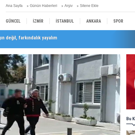
Ana Sayfa
Günün Haberleri
Arşiv
Sitene Ekle
GÜNCEL
İZMİR
İSTANBUL
ANKARA
SPOR
n değil, farkındalık yayalım
Barış Selçuk saygıyla anıldı
YEREL
SAĞLIK
EKONOMİ
POLİTİKA
Bu K