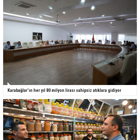
Karabağlar’ın her yıl 80 milyon lirası sahipsiz atıklara gidiyor