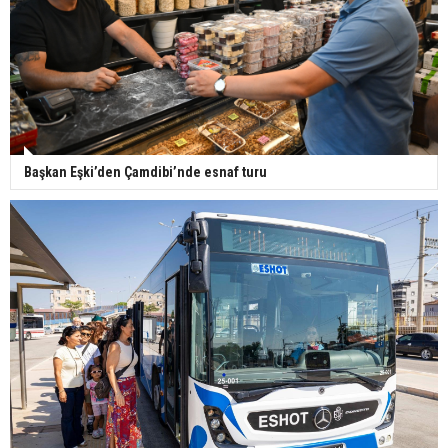
Başkan Eşki’den Çamdibi’nde esnaf turu