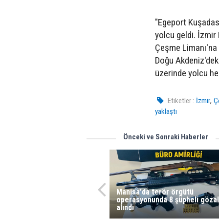
"Egeport Kuşadası
yolcu geldi. İzmir
Çeşme Limanı'na 7
Doğu Akdeniz'deki
üzerinde yolcu he
,
Etiketler :
İzmir
Ç
yaklaştı
Önceki ve Sonraki Haberler
Manisa'da terör örgütü
operasyonunda 8 şüpheli gözal
alındı