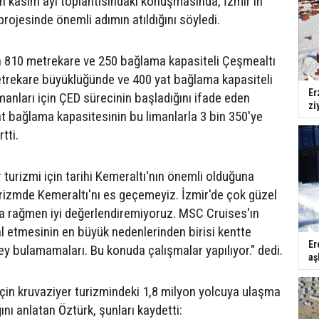
in kasım ayı toplantısındaki konuşmasında, İzmir'in
 projesinde önemli adımın atıldığını söyledi.
n 810 metrekare ve 250 bağlama kapasiteli Çeşmealtı
etrekare büyüklüğünde ve 400 yat bağlama kapasiteli
Er
manları için ÇED sürecinin başladığını ifade eden
zi
at bağlama kapasitesinin bu limanlarla 3 bin 350'ye
tti.
 turizmi için tarihi Kemeraltı'nın önemli olduğuna
urizmde Kemeraltı'nı es geçemeyiz. İzmir'de çok güzel
a rağmen iyi değerlendiremiyoruz. MSC Cruises'ın
al etmesinin en büyük nedenlerinden birisi kentte
Er
ey bulamamaları. Bu konuda çalışmalar yapılıyor." dedi.
aş
 için kruvaziyer turizmindeki 1,8 milyon yolcuya ulaşma
ını anlatan Öztürk, şunları kaydetti: