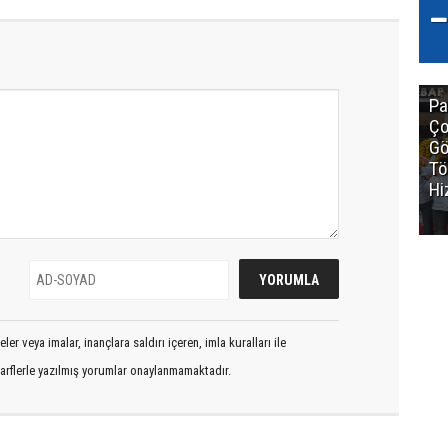
Pa
Ço
Gö
Tö
Hi
er veya imalar, inançlara saldırı içeren, imla kuralları ile
arflerle yazılmış yorumlar onaylanmamaktadır.