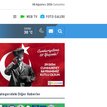
08 Ağustos 2026
Cumartesi
WEB TV
FOTO GALERİ
İzmir
Konaklı kadınların okuma azmi örnek oldu
30 °C
ategorideki Diğer Haberler