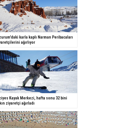
zurum'daki karla kaplı Narman Peribacaları
yaretçilerini ağırlıyor
ciyes Kayak Merkezi, hafta sonu 32 bini
kın ziyaretçi ağırladı