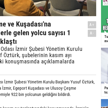
me ve Kuşadası'na
A+
erle gelen yolcu sayısı 1
A-
Tu
klaştı
me
 Odası İzmir Şubesi Yönetim Kurulu
 Öztürk, şubelerinin kasım ayı
aki konuşmasında açıklamalarda
sı İzmir Şubesi Yönetim Kurulu Başkanı Yusuf Öztürk,
la İzmir, Egeport Kuşadası ve Ulusoy Çeşme
Pa
to
miyle 922 bin yolcunun geldiğini bildirdi.