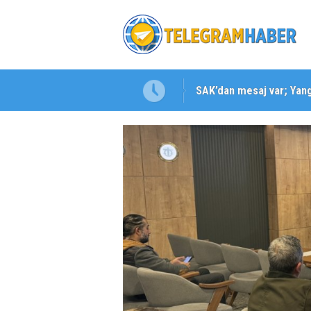
SAK’dan mesaj var; Yangı
Karabağlar ‘da Gazeteci 