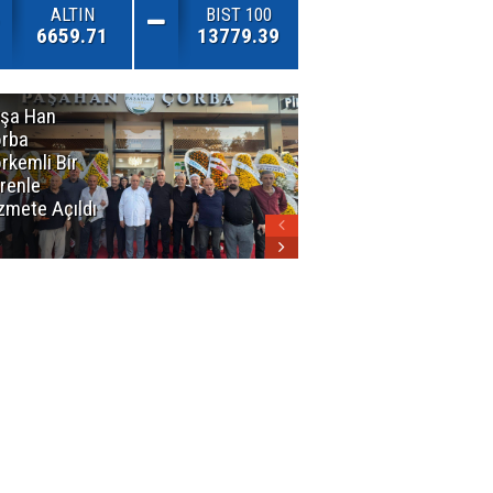
ALTIN
BIST 100
6659.71
13779.39
şa Han
İnsan En Çok
rba
Açamadığı
rkemli Bir
Kapıları
renle
Hatırlar
zmete Açıldı