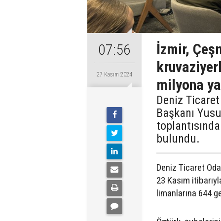
İzmir, Çeş
07:56
kruvaziyerl
27 Kasım 2024
milyona ya
Deniz Ticaret
Başkanı Yusuf
toplantısınd
bulundu.
Deniz Ticaret Oda
23 Kasım itibarıy
limanlarına 644 ge