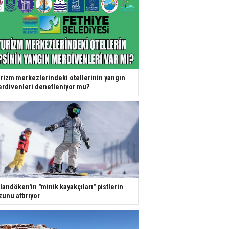
rizm merkezlerindeki otellerinin yangın
rdivenleri denetleniyor mu?
landöken'in "minik kayakçıları" pistlerin
zunu attırıyor