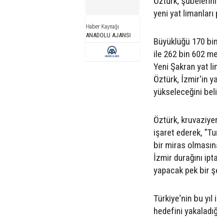
Öztürk, şubelerin
yeni yat limanları
Haber Kaynağı
ANADOLU AJANSI
Büyüklüğü 170 bi
ile 262 bin 602 m
Yeni Şakran yat li
Öztürk, İzmir'in y
yükseleceğini belir
Öztürk, kruvaziyer
işaret ederek, "T
bir miras olmasın
İzmir durağını ipt
yapacak pek bir ş
Türkiye'nin bu yıl
hedefini yakaladığ