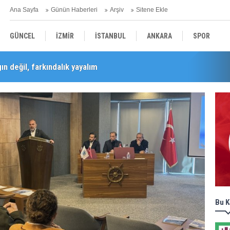
Ana Sayfa
Günün Haberleri
Arşiv
Sitene Ekle
GÜNCEL
İZMİR
İSTANBUL
ANKARA
SPOR
n değil, farkındalık yayalım
Barış Selçuk saygıyla anıldı
YEREL
SAĞLIK
EKONOMİ
POLİTİKA
Bu K