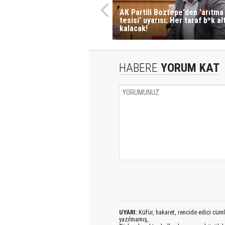
AK Partili Boztepe'den 'arıtma
tesisi' uyarısı: Her taraf b*k al
kalacak!
HABERE
YORUM KAT
UYARI:
Küfür, hakaret, rencide edici cümlel
yazılmamış,