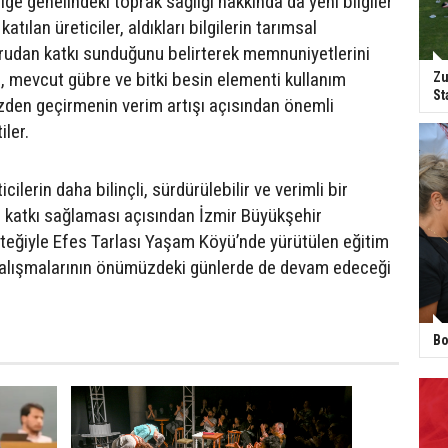
lge genelindeki toprak sağlığı hakkında da yeni bilgiler
katılan üreticiler, aldıkları bilgilerin tarımsal
ğrudan katkı sunduğunu belirterek memnuniyetlerini
ca, mevcut gübre ve bitki besin elementi kullanım
Zu
St
özden geçirmenin verim artışı açısından önemli
iler.
cilerin daha bilinçli, sürdürülebilir ve verimli bir
katkı sağlaması açısından İzmir Büyükşehir
steğiyle Efes Tarlası Yaşam Köyü’nde yürütülen eğitim
çalışmalarının önümüzdeki günlerde de devam edeceği
Bo