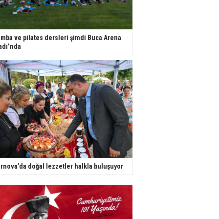
mba ve pilates dersleri şimdi Buca Arena
adı’nda
rnova’da doğal lezzetler halkla buluşuyor