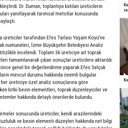
Ka
eştirdi. Dr. Duman, toplantıya katılan üreticilerin
sa
ruları yanıtlayarak tarımsal metotlar konusunda
aylaştı.
 üreticiler tarafından Efes Tarlası Yaşam Köyü’ne
rak numuneleri, İzmir Büyükşehir Belediyesi Analiz
itizlikle incelendi. Toplam 36 üreticiye ait toprak
zleri tamamlanarak çıkan sonuçlar üreticilere aktarıldı.
önce genel bir değerlendirme yaparak Efes Selçuk
ların mevcut durumu hakkında önemli bulgular
Ko
 her üreticiye özel analiz sonuçlarına göre
en bitki besin elementleri, toprak düzenleyiciler ve
ntemler hakkında detaylı önerilerde bulundu.
rmeler sonucunda üreticiler, kendi arazilerindeki
 tuzluluk ve besin elementi düzeyleri hakkında net bilgi