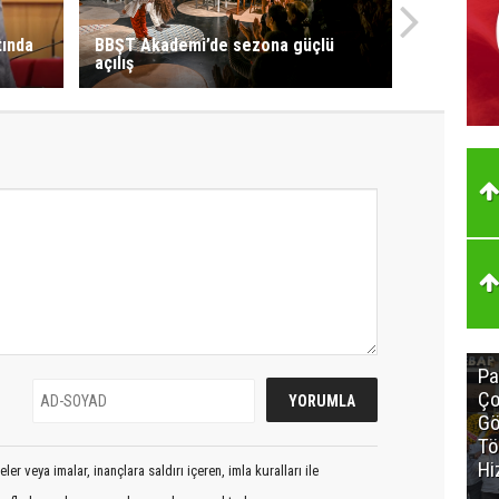
tında
BBŞT Akademi’de sezona güçlü
açılış
Pa
Ço
Gö
Tö
Hi
er veya imalar, inançlara saldırı içeren, imla kuralları ile