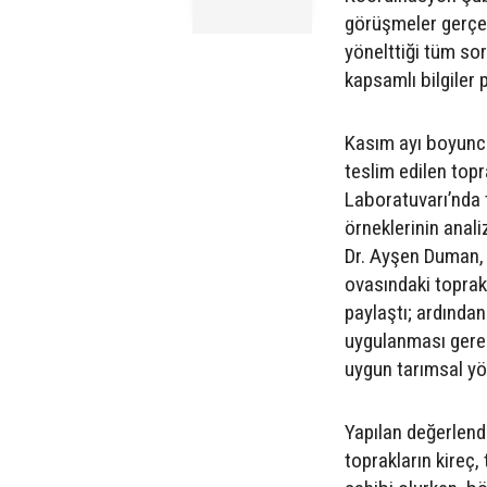
görüşmeler gerçekl
yönelttiği tüm so
kapsamlı bilgiler p
Kasım ayı boyunca
teslim edilen top
Laboratuvarı’nda t
örneklerinin anali
Dr. Ayşen Duman, 
ovasındaki toprak
paylaştı; ardından
uygulanması gerek
uygun tarımsal yö
Yapılan değerlendi
toprakların kireç,