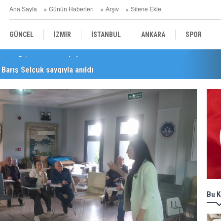
Ana Sayfa
Günün Haberleri
Arşiv
Sitene Ekle
GÜNCEL
İZMİR
İSTANBUL
ANKARA
SPOR
Barış Selçuk saygıyla anıldı
YEREL
SAĞLIK
EKONOMİ
POLİTİKA
Bu K