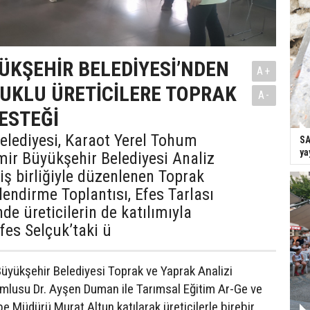
ÜKŞEHİR BELEDİYESİ’NDEN
A+
ÇUKLU ÜRETİCİLERE TOPRAK
A-
ESTEĞİ
elediyesi, Karaot Yerel Tohum
SA
ya
mir Büyükşehir Belediyesi Analiz
iş birliğiyle düzenlenen Toprak
lendirme Toplantısı, Efes Tarlası
e üreticilerin de katılımıyla
Efes Selçuk’taki ü
Büyükşehir Belediyesi Toprak ve Yaprak Analizi
mlusu Dr. Ayşen Duman ile Tarımsal Eğitim Ar-Ge ve
 Müdürü Murat Altun katılarak üreticilerle birebir