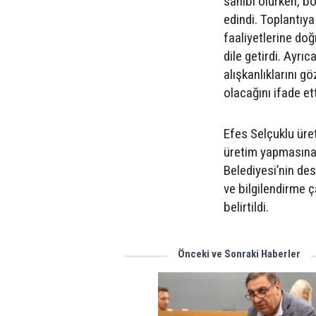
sahibi olurken, bö
edindi. Toplantıya 
faaliyetlerine do
dile getirdi. Ayrı
alışkanlıklarını g
olacağını ifade ett
Efes Selçuklu üreti
üretim yapmasına 
Belediyesi’nin de
ve bilgilendirme 
belirtildi.
Önceki ve Sonraki Haberler