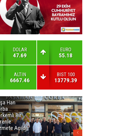
DOLAR
EURO
47.69
55.18
ALTIN
BIST 100
6667.46
13779.39
şa Han
İnsan En Çok
rba
Açamadığı
rkemli Bir
Kapıları
renle
Hatırlar
zmete Açıldı