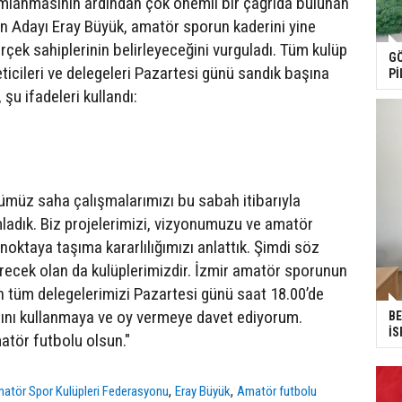
mlanmasının ardından çok önemli bir çağrıda bulunan
 Adayı Eray Büyük, amatör sporun kaderini yine
çek sahiplerinin belirleyeceğini vurguladı. Tüm kulüp
GÖ
ticileri ve delegeleri Pazartesi günü sandık başına
Pİ
şu ifadeleri kullandı:
ğümüz saha çalışmalarımızı bu sabah itibarıyla
mladık. Biz projelerimizi, vizyonumuzu ve amatör
 noktaya taşıma kararlılığımızı anlattık. Şimdi söz
verecek olan da kulüplerimizdir. İzmir amatör sporunun
in tüm delegelerimizi Pazartesi günü saat 18.00’de
ını kullanmaya ve oy vermeye davet ediyorum.
BE
İS
tör futbolu olsun."
,
,
matör Spor Kulüpleri Federasyonu
Eray Büyük
Amatör futbolu