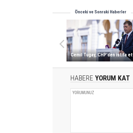
Önceki ve Sonraki Haberler
Cemil Tugay, CHP'den istifa ett
HABERE
YORUM KAT