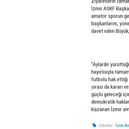
Ziyaretlerin tama
İzmir ASKF Başkan
amatör sporun ger
başkanlarını, yöne
davet eden Büyük, 
"Aylardır yürüttü
hayırlısıyla tama
futbolu hak ettiği
sırası da kararı 
güçlü geleceği iç
demokratik haklar
Kazanan İzmir ama
Etiketler :
İzmir A