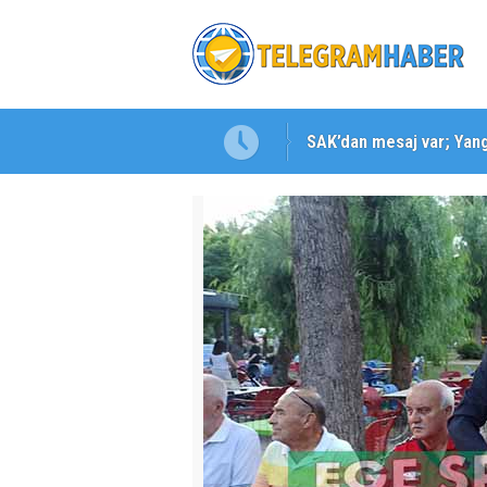
SAK’dan mesaj var; Yangı
Karabağlar ‘da Gazeteci 