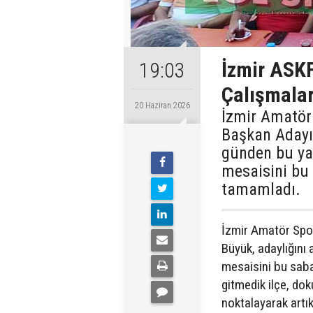
İzmir ASKF
19:03
Çalışmalar
20 Haziran 2026
İzmir Amatör
Başkan Adayı 
günden bu y
mesaisini bu 
tamamladı.
İzmir Amatör Spo
Büyük, adaylığını
mesaisini bu saba
gitmedik ilçe, do
noktalayarak artı