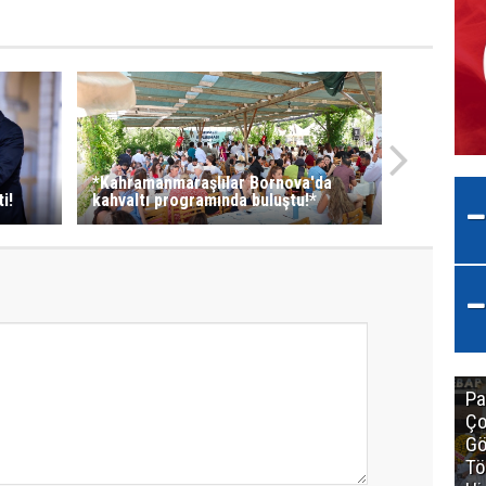
*Kahramanmaraşlılar Bornova'da
i!
kahvaltı programında buluştu!*
Pa
Ço
Gö
Tö