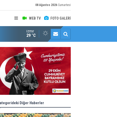
08 Ağustos 2026
Cumartesi
WEB TV
FOTO GALERİ
İzmir
Konaklı kadınların okuma azmi örnek oldu
29 °C
ategorideki Diğer Haberler