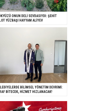
KYÜZÜ ONUN DELİ SEVDASIYDI: ŞEHİT
LOT YÜZBAŞI HAYYAM ALİYEV
LEDİYELERDE BİLİMSEL YÖNETİM DEVRİMİ:
RAF BİTECEK, HİZMET HIZLANACAK!