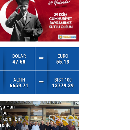
DOLAR
EURO
47.68
55.13
ALTIN
BIST 100
6659.71
13779.39
şa Han
İnsan En Çok
rba
Açamadığı
rkemli Bir
Kapıları
renle
Hatırlar