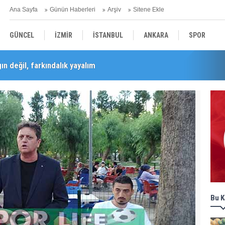
Ana Sayfa
Günün Haberleri
Arşiv
Sitene Ekle
GÜNCEL
İZMİR
İSTANBUL
ANKARA
SPOR
n değil, farkındalık yayalım
Barış Selçuk saygıyla anıldı
YEREL
SAĞLIK
EKONOMİ
POLİTİKA
Bu K